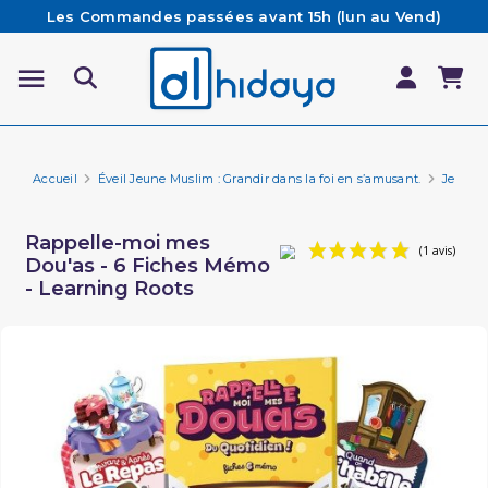
Les Commandes passées avant 15h (lun au Vend)
sont préparées et expédiées le jour même
Besoin d'aide ? Retrouvez notre FAQ
Livraison offerte à partir de 65€ d'achat*
Accueil
Éveil Jeune Muslim : Grandir dans la foi en s’amusant.
Jeux p
Rappelle-moi mes
Dou'as - 6 Fiches Mémo
- Learning Roots