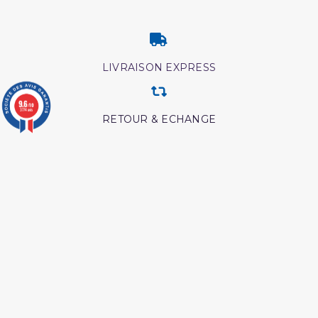
LIVRAISON EXPRESS
9.6
/10
3774 avis
RETOUR & ECHANGE
CARTES CADEAUX
MODES DE PAIEMENT
Retrouvez nos autres produits
Coffret coran
L esprit de l âme tawbah