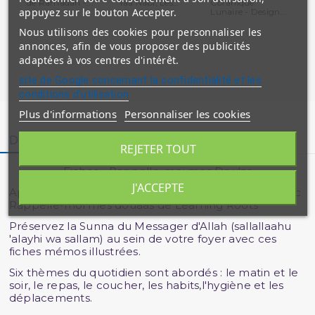
de Ramadan -...
Yaa Nabi, Les...
Coranique
de 
appuyez sur le bouton Accepter.
Lunaire - Design...
ara
Nous utilisons des cookies pour personnaliser les
annonces, afin de vous proposer des publicités
adaptées à vos centres d'intérêt.
site de Google concernant la confidentialité et les
conditions d'utilisation
Plus d'informations
Personnaliser les cookies
Description
Détails du produit
Avis clients
REJETER TOUT
Fiches - Rappelle-moi mes Dou'as
J'ACCEPTE
Apprennez la douaa de vos gestes du quotidien avec
Rappelle-moi mes douaas de Learning Roots
Préservez la Sunna du Messager d'Allah (sallallaahu
'alayhi wa sallam) au sein de votre foyer avec ces
fiches mémos illustrées.
Six thèmes du quotidien sont abordés : le matin et le
soir, le repas, le coucher, les habits,l'hygiène et les
déplacements.