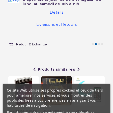
lundi au samedi de 10h à 19h.
Détails
Livraisons et Retours
Retour & Echange
Produits similaires
Ce site Web utilise ses propres cookies et ceux de tiers
pour améliorer nos services et vous montrer des
publicités liées à vos préférences en analysant vos
habitudes de navigation.
Quizz sur le Jeûne
Jeux Familial -
Veilleuse
Ta
Pour donner votre consentement à son utilisation,