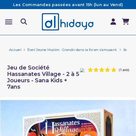
Les Commandes passées avant 15h (lun au Vend)
sont préparées et expédiées le jour même
Besoin d'aide ? Retrouvez notre FAQ
Livraison offerte à partir de 65€ d'achat*
Accueil
Éveil Jeune Muslim : Grandir dans la foi en s’amusant.
Jeux p
Jeu de Société
Hassanates Village - 2 à 5
Joueurs - Sana Kids +
7ans