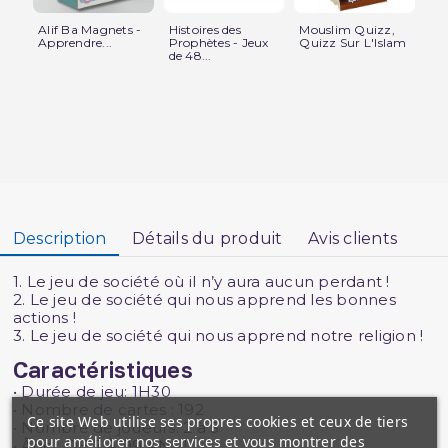
Alif Ba Magnets -
Histoires des
Mouslim Quizz,
Je
Apprendre...
Prophètes - Jeux
Quizz Sur L'Islam
l'
de 48...
5...
Description
Détails du produit
Avis clients
1. Le jeu de société où il n’y aura aucun perdant !
2. Le jeu de société qui nous apprend les bonnes
actions !
3. Le jeu de société qui nous apprend notre religion !
Caractéristiques
• Durée de jeu: 1H30
• Nombre de cartes : 192
Ce site Web utilise ses propres cookies et ceux de tiers
• Nombre de joueurs: 2 à 5
pour améliorer nos services et vous montrer des
• Âge : DE 7 À 99 ANS !