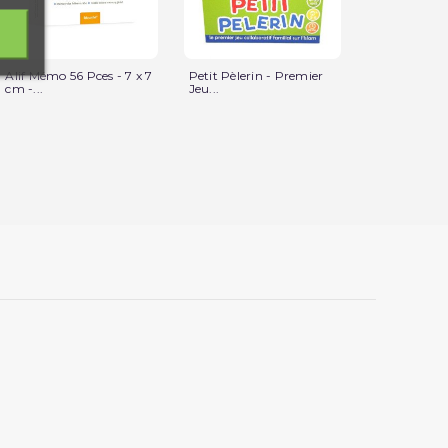
Alif Mémo 56 Pces - 7 x 7
Petit Pèlerin - Premier
Rappelle-mo
cm -...
Jeu...
Dou'as - 6 Fi