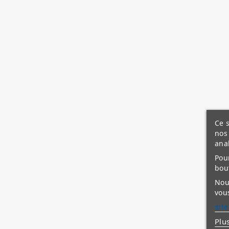
Ce s
nos 
ana
Pour
bou
Nous
vous
site
Plu