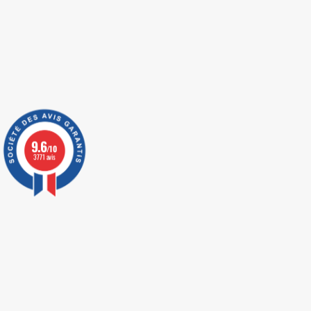
9.6
/10
3771 avis