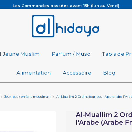
Les Commandes passées avant 15h (lun au Vend)
sont préparées et expédiées le jour même
Besoin d'aide ? Retrouvez notre FAQ
Livraison offerte à partir de 65€ d'achat*
il Jeune Muslim
Parfum / Musc
Tapis de Pr
Alimentation
Accessoire
Blog
Jeux pour enfant musulman
Al-Muallim 2 Ordinateur pour Apprendre l'Arab
Al-Muallim 2 Or
l'Arabe (Arabe F