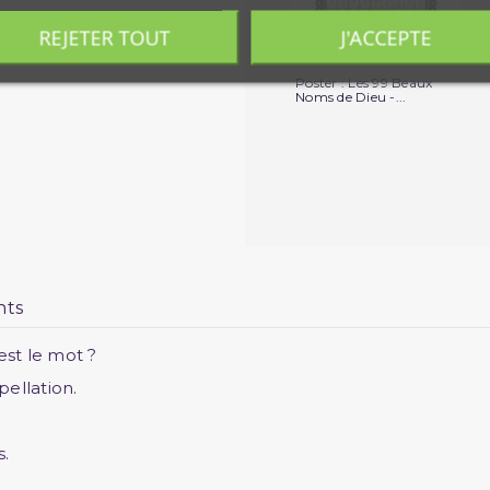
REJETER TOUT
J'ACCEPTE
Poster : Les 99 Beaux
Noms de Dieu -...
nts
 est le mot ?
ellation.
s.