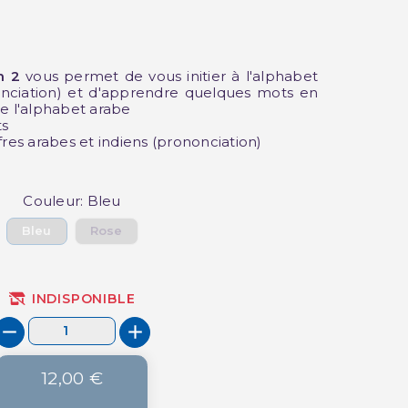
m 2
vous permet de vous initier à l'alphabet
(3 avis)
onciation) et d'apprendre quelques mots en
de l'alphabet arabe
ts
fres arabes et indiens (prononciation)
Couleur: Bleu
Bleu
Rose
INDISPONIBLE
12,00 €