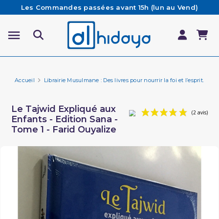
Les Commandes passées avant 15h (lun au Vend)
sont préparées et expédiées le jour même
Besoin d'aide ? Retrouvez notre FAQ
Livraison offerte à partir de 65€ d'achat*
Accueil
Librairie Musulmane : Des livres pour nourrir la foi et l’esprit.
Le
Le Tajwid Expliqué aux
Enfants - Edition Sana -
Tome 1 - Farid Ouyalize