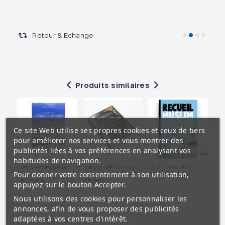
Retour & Echange
Produits similaires
Ce site Web utilise ses propres cookies et ceux de tiers
pour améliorer nos services et vous montrer des
publicités liées à vos préférences en analysant vos
habitudes de navigation.
Les Mérites de la
La Vie des Grands
BD - Recueil 2 -
Le
Pour donner votre consentement à son utilisation,
Prière Du
Savants de
Muslim Show -...
de 
Vendredi...
l'Islam...
appuyez sur le bouton Accepter.
Nous utilisons des cookies pour personnaliser les
annonces, afin de vous proposer des publicités
adaptées à vos centres d'intérêt.