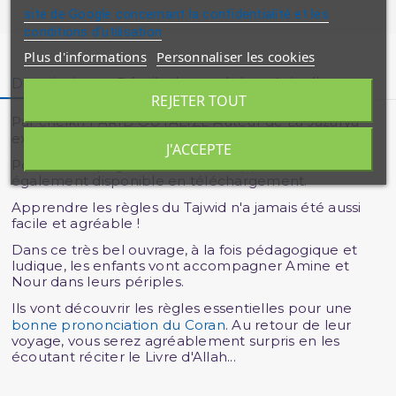
site de Google concernant la confidentialité et les
conditions d'utilisation
Plus d'informations
Personnaliser les cookies
Description
Détails du produit
Avis clients
REJETER TOUT
Par cheikh FARID OUYALIZE Auteur de La Jazarya
expliquée, Le
Tajwid
simplifié …
J'ACCEPTE
Pour accompagner le livre, un support audio est
également disponible en téléchargement.
Apprendre les règles du Tajwid n'a jamais été aussi
facile et agréable !
Dans ce très bel ouvrage, à la fois pédagogique et
ludique, les enfants vont accompagner Amine et
Nour dans leurs périples.
Ils vont découvrir les règles essentielles pour une
bonne prononciation du Coran
. Au retour de leur
voyage, vous serez agréablement surpris en les
écoutant réciter le Livre d'Allah...