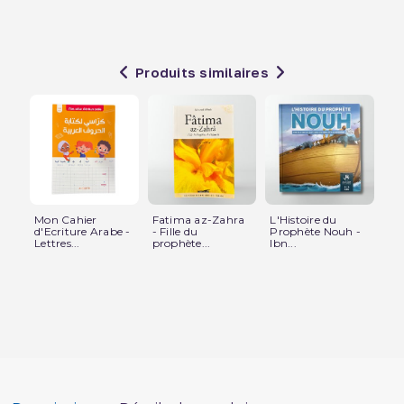
Produits similaires
Mon Cahier
Fatima az-Zahra
L'Histoire du
Pe
d'Ecriture Arabe -
- Fille du
Prophète Nouh -
L'I
Lettres...
prophète...
Ibn...