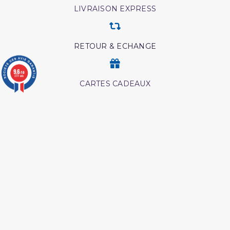
LIVRAISON EXPRESS
RETOUR & ECHANGE
9.6
/10
3771 avis
CARTES CADEAUX
MODES DE PAIEMENT
Retrouvez nos autres produits
L authentique des récits
Coffret coran
des prophètes
Les droits des croyantes
Livre comment appeler à
allah
Shaykh al albani
Les maladies du coeur
islam