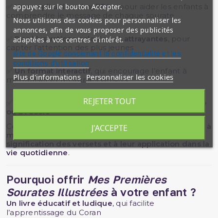
appuyez sur le bouton Accepter.
✅
Une explication simplifiée
, pour aider les enfants à
comprendre le message de chaque sourate
Nous utilisons des cookies pour personnaliser les
annonces, afin de vous proposer des publicités
✅
Des illustrations colorées et attrayantes
, pour
adaptées à vos centres d'intérêt.
capter l’attention des plus jeunes
site de Google concernant la confidentialité et les
conditions d'utilisation
✅
Un format interactif
, qui encourage l’enfant à
Plus d'informations
Personnaliser les cookies
mémoriser et réciter les versets
REJETER TOUT
✅
Un support parfait pour l’apprentissage en famille
ou à l’école
Ce livre est
un excellent outil pour aider les enfants à
J'ACCEPTE
mémoriser le Coran
, tout en les sensibilisant à
la
signification des versets et à leur application dans la
vie quotidienne
.
Pourquoi offrir
Mes Premières
Sourates Illustrées
à votre enfant ?
Un livre éducatif et ludique
, qui facilite
l’apprentissage du Coran