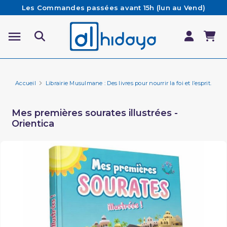
Les Commandes passées avant 15h (lun au Vend)
sont préparées et expédiées le jour même
Besoin d'aide ? Retrouvez notre FAQ
Livraison offerte à partir de 65€ d'achat*
Accueil
Librairie Musulmane : Des livres pour nourrir la foi et l’esprit.
Fa
Mes premières sourates illustrées -
Orientica