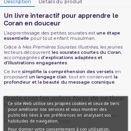
Description
Détails du produit
Un livre interactif pour apprendre le
Coran en douceur
L’apprentissage des petites sourates est
une étape
essentielle
pour tout enfant musulman.
Grâce à
Mes Premières Sourates Illustrées
, les jeunes
lecteurs découvrent
les sourates courtes du Coran
,
accompagnées
d’explications adaptées et
d’illustrations engageantes
.
Ce livre
simplifie la compréhension des versets
en
proposant
un langage clair
, tout en conservant
la
profondeur et la beauté du message coranique
.
Quels sont les points forts de ce livre
Ce site Web utilise ses propres cookies et ceux de tiers
?
pour améliorer nos services et vous montrer des
publicités liées à vos préférences en analysant vos
✅
Une sélection des premières sourates
du Coran,
habitudes de navigation.
essentielles à l’apprentissage
Pour donner votre consentement à son utilisation,