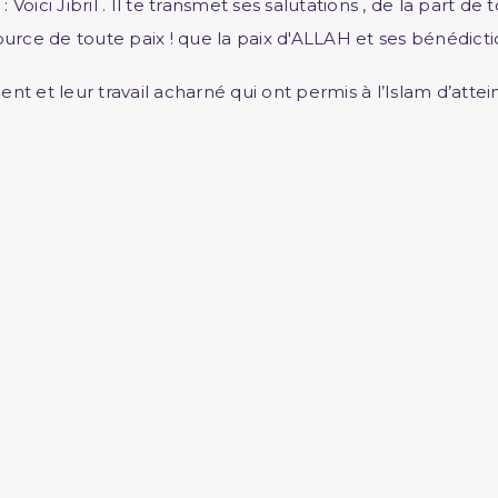
: Voici Jibril . Il te transmet ses salutations , de la part d
a source de toute paix ! que la paix d'ALLAH et ses bénédict
ent et leur travail acharné qui ont permis à l’Islam d’att