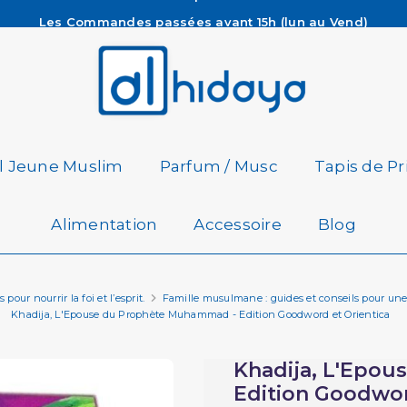
Les Commandes passées avant 15h (lun au Vend)
sont préparées et expédiées le jour même
Besoin d'aide ? Retrouvez notre FAQ
Livraison offerte à partir de 65€ d'achat*
il Jeune Muslim
Parfum / Musc
Tapis de Pr
Alimentation
Accessoire
Blog
pour nourrir la foi et l’esprit.
Famille musulmane : guides et conseils pour une
Khadija, L'Epouse du Prophète Muhammad - Edition Goodword et Orientica
Khadija, L'Epo
Edition Goodwor