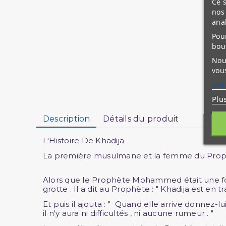
Ce s
nos 
ana
Pour
bou
Nous
vous
site
Plu
Description
Détails du produit
L'Histoire De Khadija
La première musulmane et la femme du P
Alors que le Prophète Mohammed était une fois da
grotte . Il a dit au Prophète : " Khadija est en t
Et puis il ajouta : " Quand elle arrive donnez-lu
il n'y aura ni difficultés , ni aucune rumeur . "