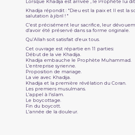
Lorsque Khadija est arrivée , le Prophète lui dit 
Khadija répondit : "Dieu est la paix et Il est l
salutation à jibril ! "
C’est précisément leur sacrifice, leur dévouem
d’avoir été préservé dans sa forme originale.
Qu’Allah soit satisfait d’eux tous.
Cet ouvrage est répartie en 11 parties:
Début de la vie Khadija.
Khadija embauche le Prophète Muhammad.
L'entreprise syrienne.
Proposition de mariage.
La vie avec Khadija.
Khadija et la première révélation du Coran.
Les premiers musulmans.
L'appel à l'islam.
Le boycottage.
Fin du boycott.
L'année de la douleur.