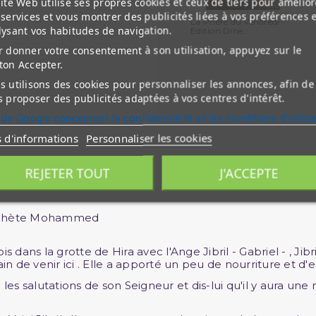
ite Web utilise ses propres cookies et ceux de tiers pour amélior
services et vous montrer des publicités liées à vos préférences 
La Prière du Vendredi -
lysant vos habitudes de navigation.
Edition Dine...
 donner votre consentement à son utilisation, appuyez sur le
ton Accepter.
 utilisons des cookies pour personnaliser les annonces, afin de
 proposer des publicités adaptées à vos centres d'intérêt.
 de Google concernant la confidentialité et les conditions d'utilis
s d'informations
Personnaliser les cookies
REJETER TOUT
J'ACCEPTE
rophète Mohammed
ns la grotte de Hira avec l'Ange Jibril - Gabriel - , Jibril
rain de venir ici . Elle a apporté un peu de nourriture et d'e
i les salutations de son Seigneur et dis-lui qu'il y aura une