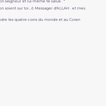
e ton seigneur et lui-même te salue . "
ion soient sur toi , ô Messager d'ALLAH . et mes
eindre les quatre coins du monde et au Coran