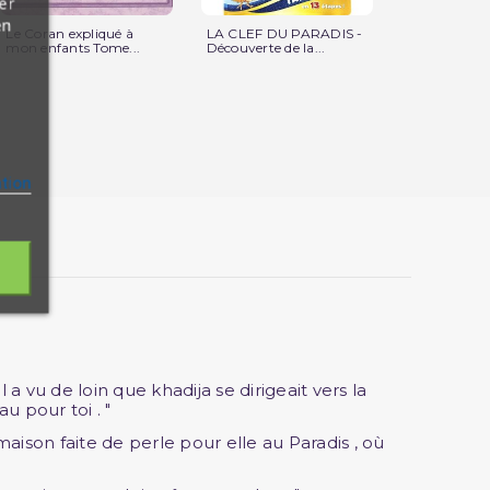
er
en
Le Coran expliqué à
LA CLEF DU PARADIS -
En l'honneur
mon enfants Tome...
Découverte de la...
sœurs – Digni
ation
 a vu de loin que khadija se dirigeait vers la
au pour toi . "
 maison faite de perle pour elle au Paradis , où