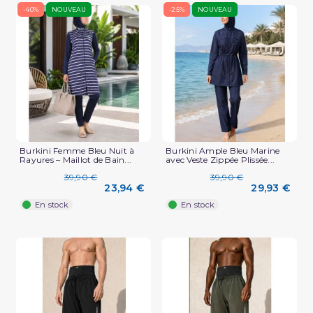
-40%
NOUVEAU
-25%
NOUVEAU
Burkini Femme Bleu Nuit à
Burkini Ample Bleu Marine
Rayures – Maillot de Bain...
avec Veste Zippée Plissée...
39,90 €
39,90 €
23,94 €
29,93 €
En stock
En stock