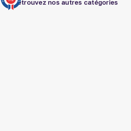
Retrouvez nos autres catégories
3777 avis
Tapis de prière
Veilleuse coranique
Coran tajwid
Parfum el nabil
Parfum oriental
Vêtements musulmans
Livre spiritualité islam
Coran arabe
Huile de nigelle ethiopie
Musc sans alcool
Livre jurisprudence islam
Nourriture arabe
Livre medecine
Livre histoire arabe
prophetique
Livre hadith
SUIVEZ AL HIDAYAH SUR

J'accepte les conditions générales et la
politique de confidentialité