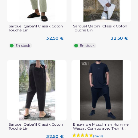
Sarouel Qaba'il Classik Coton
Sarouel Qaba'il Classik Coton
Touché Lin
Touché Lin
(2 avis)
32,50 €
32,50 €
En stock
En stock
Sarouel Qaba'il Classik Coton
Ensemble Musulman Homme
Touché Lin
Wassat Combo avec T-shirt...
32,50 €