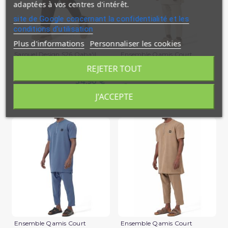
adaptées à vos centres d'intérêt.
site de Google concernant la confidentialité et les
conditions d'utilisation
Plus d'informations
Personnaliser les cookies
Sarouel Design S26 Qaba'il
Ensemble Qamis Court
Qabail Silent
REJETER TOUT
39,90 €
34,90 €
En stock
En stock
J'ACCEPTE
(2 avis)
Ensemble Qamis Court
Ensemble Qamis Court