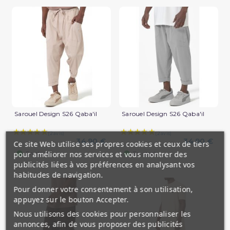
Sarouel Design S26 Qaba'il
Sarouel Design S26 Qaba'il
34,90 €
34,90 €
Ce site Web utilise ses propres cookies et ceux de tiers
(2 avis)
pour améliorer nos services et vous montrer des
En stock
En stock
publicités liées à vos préférences en analysant vos
habitudes de navigation.
Pour donner votre consentement à son utilisation,
appuyez sur le bouton Accepter.
Nous utilisons des cookies pour personnaliser les
annonces, afin de vous proposer des publicités