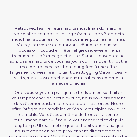
Retrouvez les meilleurs habits musulman du marché.
Notre offre comporte un large éventail de vêtements
musulmans pour les hommes comme pour les femmes.
Vous y trouverez de quoi vous vêtir quelle que soit
l’occasion : quotidien, fête religieuse, évènements
traditionnels, pèlerinage et autre. Sur Al Hidayah, ce ne
sont pas les habits de tous les jours qui manquent ! Tout le
monde trouvera son bonheur grâce à une offre
largement diversifiée incluant des Jogging Qabail, des T-
shirts, mais aussi des chapeaux musulmans comme la
fameuse chachia.
Que vous soyez un pratiquant de l’Islam ou souhaitez
vous rapprocher de cette culture, nous vous proposons
des vêtements islamiques de toutes les sortes. Notre
offre intègre des modèles variés aux multiples couleurs
et motifs. Vous êtes à même de trouver la tenue
musulmane particulière que vous recherchiez depuis
longtemps ! Il est à noter que les habits orientaux que
nous mettons en avant proviennent directement de
marques de renom. Vous êtes ainsi rassurés de porter des