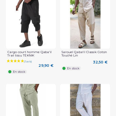
(2 avis)
Cargo court homme Qaba'il
Sarouel Qaba'il Classik Coton
Trail tissu TEKNIK
Touché Lin
32,50 €
29,90 €
En stock
En stock