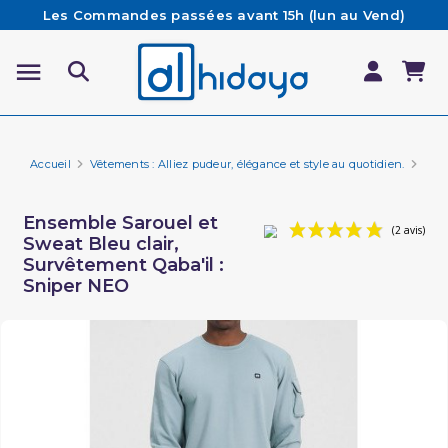
Les Commandes passées avant 15h (lun au Vend)
sont préparées et expédiées le jour même
Besoin d'aide ? Retrouvez notre FAQ
Livraison offerte à partir de 65€ d'achat*
Accueil
Vêtements : Alliez pudeur, élégance et style au quotidien.
Marq
Ensemble Sarouel et
Sweat Bleu clair,
Survêtement Qaba'il :
Sniper NEO