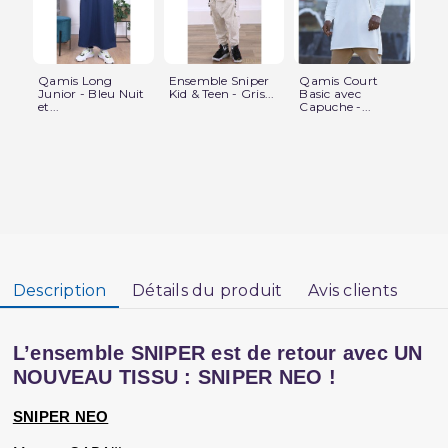
Qamis Long
Ensemble Sniper
Qamis Court
Sa
Junior - Bleu Nuit
Kid & Teen - Gris...
Basic avec
Lég
et...
Capuche -...
Description
Détails du produit
Avis clients
L’ensemble SNIPER est de retour avec UN 
NOUVEAU TISSU : SNIPER NEO !
SNIPER NEO