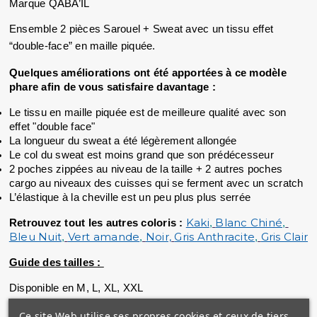
Marque QABA’IL
Ensemble 2 pièces Sarouel + Sweat avec un tissu effet 
“double-face” en maille piquée.
Quelques améliorations ont été apportées à ce modèle 
phare afin de vous satisfaire davantage :
Le tissu en maille piquée est de meilleure qualité avec son 
effet "double face"
La longueur du sweat a été légèrement allongée
Le col du sweat est moins grand que son prédécesseur
2 poches zippées au niveau de la taille + 2 autres poches 
cargo au niveaux des cuisses qui se ferment avec un scratch
L’élastique à la cheville est un peu plus plus serrée
Kaki
Blanc Chiné
Retrouvez tout les autres coloris :
, 
, 
Bleu Nuit
Vert amande
Noir,
Gris Anthracite
Gris Clair
, 
, 
, 
Guide des tailles : 
Disponible en M, L, XL, XXL
Ce site Web utilise ses propres cookies et ceux de tiers