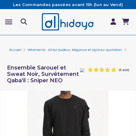
Les Commandes passées avant 15h (lun au Vend)
sont préparées et expédiées le jour même
Besoin d'aide ? Retrouvez notre FAQ
Livraison offerte à partir de 65€ d'achat*
Accueil
Vêtements : Alliez pudeur, élégance et style au quotidien.
Marq
Ensemble Sarouel et
Sweat Noir, Survêtement
Qaba'il : Sniper NEO