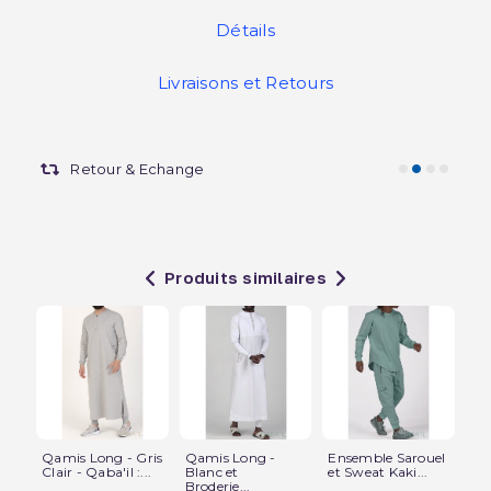
Détails
Livraisons et Retours
Retour & Echange
Produits similaires
Qamis Long - Gris
Qamis Long -
Ensemble Sarouel
Sa
Clair - Qaba'il :...
Blanc et
et Sweat Kaki...
Bei
Broderie...
Sn