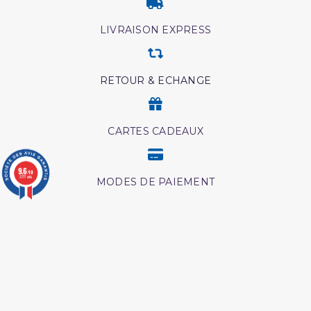
LIVRAISON EXPRESS
RETOUR & ECHANGE
CARTES CADEAUX
9.6
/10
3777 avis
MODES DE PAIEMENT
Retrouvez nos autres produits
Medecine prophetique
L'Islam Est La Sunnah Et
livre
La Sunnah Est L'Islam
Livre La Prière Pourquoi
Péchés et guerison
Hajj et Umra en Images
Abrégé de l'exégèse d'ibn