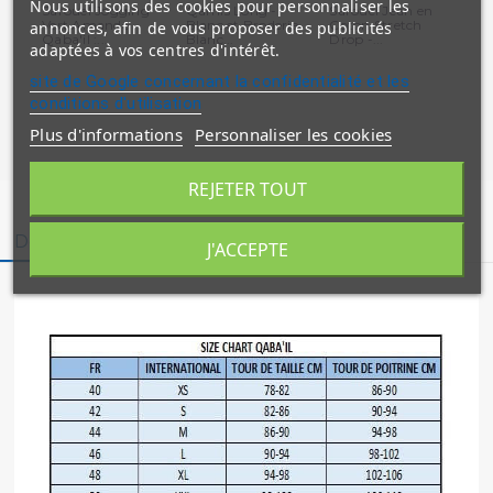
Nous utilisons des cookies pour personnaliser les
Sarouel Jogging
Qamis Long -
Sarouel Jean en
Qa
Vert Amande
Blanc et Broderie
Coton Stretch
Bl
annonces, afin de vous proposer des publicités
Qaba'il :...
Blanc...
Drop -...
Ver
adaptées à vos centres d'intérêt.
site de Google concernant la confidentialité et les
conditions d'utilisation
Plus d'informations
Personnaliser les cookies
REJETER TOUT
Description
Détails du produit
J'ACCEPTE