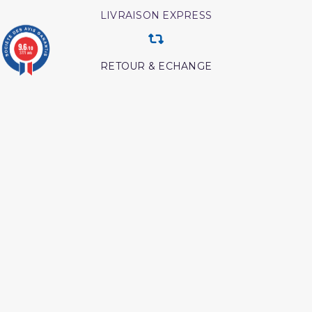
LIVRAISON EXPRESS
9.6
/10
3771 avis
RETOUR & ECHANGE
CARTES CADEAUX
MODES DE PAIEMENT
Retrouvez nos autres produits
Abrégé de l'exégèse d'ibn
Coran tafsir ibn kathir
kathir
Ainsi etait le messager
Les maladies
d'allah
psychologiques edition
tawbah
Tout savoir sur le hajj et la
Les meditation ibn al