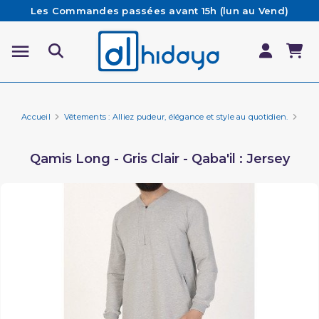
Les Commandes passées avant 15h (lun au Vend)
sont préparées et expédiées le jour même
Besoin d'aide ? Retrouvez notre FAQ
Livraison offerte à partir de 65€ d'achat*
Accueil
Vêtements : Alliez pudeur, élégance et style au quotidien.
Marq
Qamis Long - Gris Clair - Qaba'il : Jersey