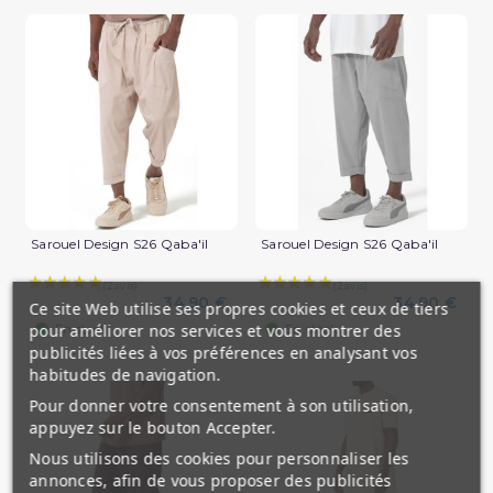
Sarouel Design S26 Qaba'il
Sarouel Design S26 Qaba'il
34,90 €
34,90 €
Ce site Web utilise ses propres cookies et ceux de tiers
(1 avis)
pour améliorer nos services et vous montrer des
En stock
En stock
publicités liées à vos préférences en analysant vos
habitudes de navigation.
Pour donner votre consentement à son utilisation,
appuyez sur le bouton Accepter.
Nous utilisons des cookies pour personnaliser les
annonces, afin de vous proposer des publicités