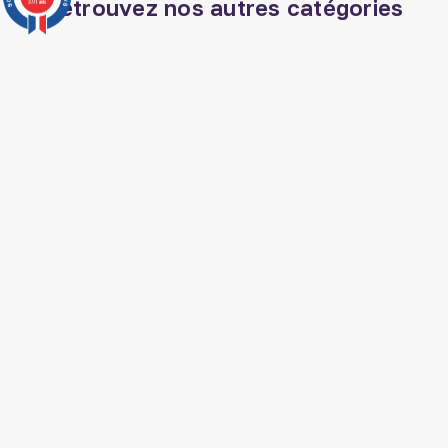
Retrouvez nos autres catégories
3771 avis
Livre apprendre l arabe
Vêtements musulmans
Coran arabe
Librairie musulmane
Baton de siwak
Parfum el nabil
Livre spiritualité islam
Coran tajwid
Coran phonétique
Livre jurisprudence islam
Musc sans alcool
Livre medecine
prophetique
Kit hijama
Livre mariage islam
Bakhour islam
SUIVEZ AL HIDAYAH SUR

J'accepte les conditions générales et la
politique de confidentialité