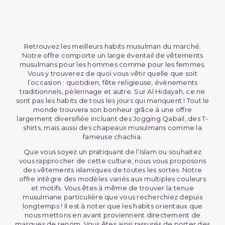
Retrouvez les meilleurs habits musulman du marché.
Notre offre comporte un large éventail de vêtements
musulmans pour les hommes comme pour les femmes.
Vous y trouverez de quoi vous vêtir quelle que soit
l’occasion : quotidien, fête religieuse, évènements
traditionnels, pèlerinage et autre. Sur Al Hidayah, ce ne
sont pas les habits de tous les jours qui manquent ! Tout le
monde trouvera son bonheur grâce à une offre
largement diversifiée incluant des Jogging Qabail, des T-
shirts, mais aussi des chapeaux musulmans comme la
fameuse chachia.
Que vous soyez un pratiquant de l’Islam ou souhaitez
vous rapprocher de cette culture, nous vous proposons
des vêtements islamiques de toutes les sortes. Notre
offre intègre des modèles variés aux multiples couleurs
et motifs. Vous êtes à même de trouver la tenue
musulmane particulière que vous recherchiez depuis
longtemps ! Il est à noter que les habits orientaux que
nous mettons en avant proviennent directement de
marques de renom. Vous êtes ainsi rassurés de porter des