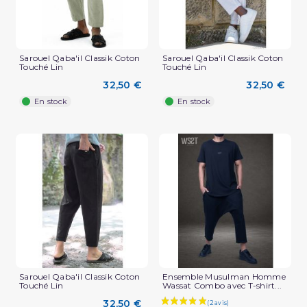
Sarouel Qaba'il Classik Coton
Sarouel Qaba'il Classik Coton
Touché Lin
Touché Lin
(2 avis)
32,50 €
32,50 €
En stock
En stock
Sarouel Qaba'il Classik Coton
Ensemble Musulman Homme
Touché Lin
Wassat Combo avec T-shirt...
32,50 €