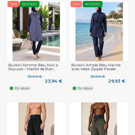
-40%
NOUVEAU
-25%
NOUVEAU
Burkini Femme Bleu Nuit à
Burkini Ample Bleu Marine
Rayures – Maillot de Bain...
avec Veste Zippée Plissée...
39,90 €
39,90 €
23,94 €
29,93 €
En stock
En stock