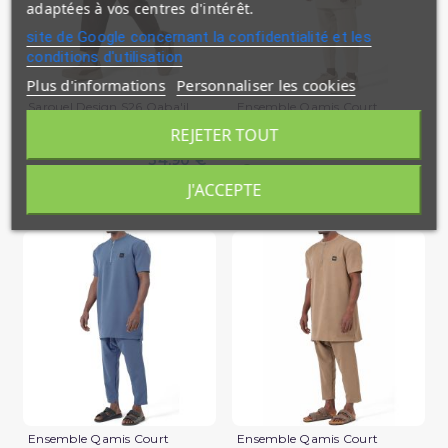
adaptées à vos centres d'intérêt.
site de Google concernant la confidentialité et les
conditions d'utilisation
Plus d'informations
Personnaliser les cookies
Sarouel Design S26 Qaba'il
Ensemble Qamis Court
Qabail Silent
REJETER TOUT
39,90 €
34,90 €
En stock
En stock
J'ACCEPTE
(1 avis)
Ensemble Qamis Court
Ensemble Qamis Court