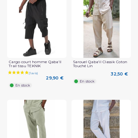
(2 avis)
Cargo court homme Qaba'il
Sarouel Qaba'il Classik Coton
Trail tissu TEKNIK
Touché Lin
32,50 €
29,90 €
En stock
En stock