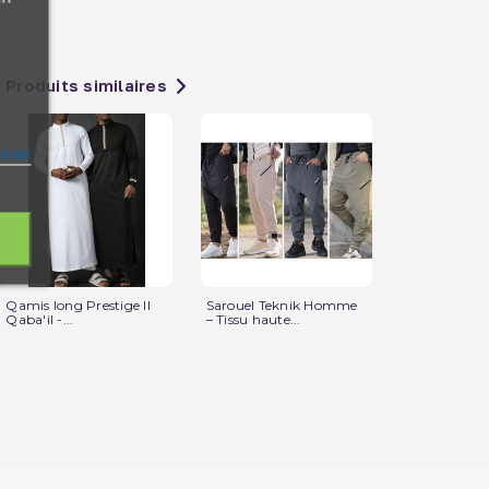
Produits similaires
ation
Qamis long Prestige II
Sarouel Teknik Homme
Ensemble Ov
Qaba'il -...
– Tissu haute...
pour Homme 