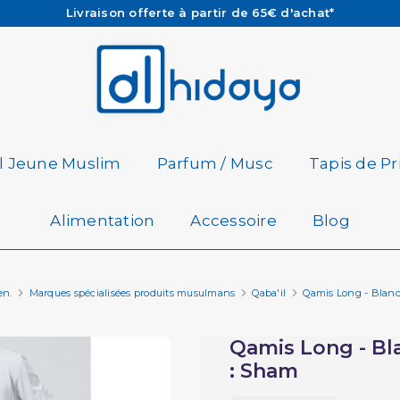
Les Commandes passées avant 15h (lun au Vend)
sont préparées et expédiées le jour même
Besoin d'aide ? Retrouvez notre FAQ
Livraison offerte à partir de 65€ d'achat*
il Jeune Muslim
Parfum / Musc
Tapis de Pr
Alimentation
Accessoire
Blog
en.
Marques spécialisées produits musulmans
Qaba'il
Qamis Long - Blanc 
Qamis Long - Bla
: Sham