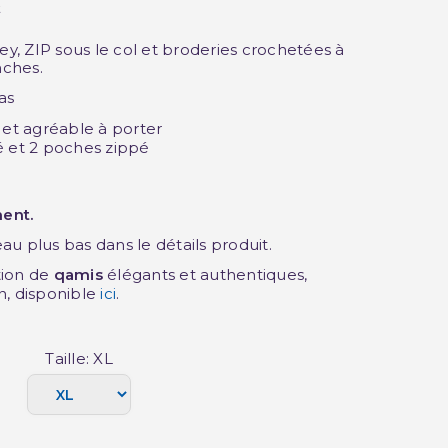
t
sey, ZIP sous le col et broderies crochetées à
nches.
as
 et agréable à porter
é et 2 poches zippé
ent.
eau plus bas dans le détails produit.
tion de
qamis
élégants et authentiques,
on, disponible
ici
.
Taille: XL