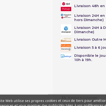
Livraison 48h en 
Livraison 24H en
hors Dimanche)
Livraison 24H à 
Dimanche)
Livraison Outre M
Livraison 5 à 6 j
Disponible le jo
10h à 19h.
Retour & Echange
ite Web utilise ses propres cookies et ceux de tiers pour amélior
services et vous montrer des publicités liées à vos préférences 