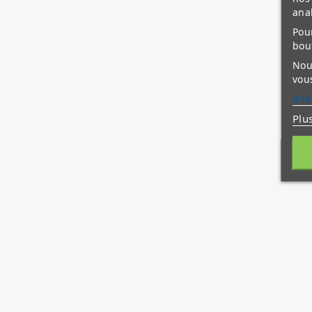
ana
Pour
bou
Nous
vous
site
Plu