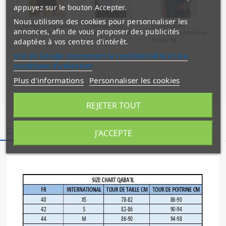
appuyez sur le bouton Accepter.
Nous utilisons des cookies pour personnaliser les
Qamis Long avec
Chemise Fall -
Sweat Jean
En
annonces, afin de vous proposer des publicités
Saroual - Noir -...
Blanc - Qaba'il :...
Strecht Bi-Matière
et 
Jogging...
adaptées à vos centres d'intérêt.
site de Google concernant la confidentialité et les
conditions d'utilisation
Plus d'informations
Personnaliser les cookies
REJETER TOUT
Description
Détails du produit
Avis clients
J'ACCEPTE