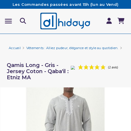
Les Commandes passées avant 15h (lun au Vend)
sont préparées et expédiées le jour même
Besoin d'aide ? Retrouvez notre FAQ
Livraison offerte à partir de 65€ d'achat*
Accueil
Vêtements : Alliez pudeur, élégance et style au quotidien.
Marq
Qamis Long - Gris -
Jersey Coton - Qaba'il :
Etniz MA
(2