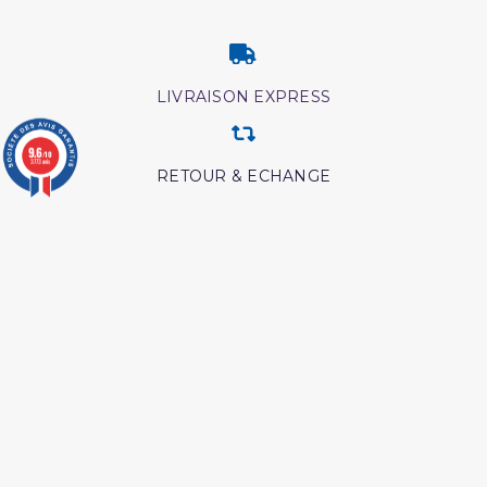
LIVRAISON EXPRESS
9.6
/10
3773 avis
RETOUR & ECHANGE
CARTES CADEAUX
MODES DE PAIEMENT
Retrouvez nos autres produits
Ainsi étaient nos pieux
L'Islam Est La Sunnah Et
predecesseur
La Sunnah Est L'Islam