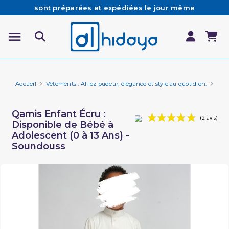
Besoin d'aide ? Retrouvez notre FAQ
Livraison offerte à partir de 65€ d'achat*
Les Commandes passées avant 15h (lun au Vend)
Accueil
Vêtements : Alliez pudeur, élégance et style au quotidien.
Enf
Qamis Enfant Écru :
Disponible de Bébé à
Adolescent (0 à 13 Ans) -
Soundouss