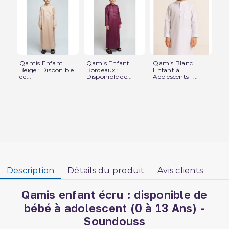
Qamis Enfant
Qamis Enfant
Qamis Blanc
Qa
Beige : Disponible
Bordeaux :
Enfant à
Ble
de...
Disponible de...
Adolescents -...
Dis
Description
Détails du produit
Avis clients
Qamis enfant écru : disponible de
bébé à adolescent (0 à 13 Ans) -
Soundouss