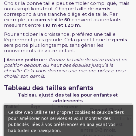
Choisir la bonne taille peut sembler compliqué, mais
nous simplifions tout. Chaque taille de
qamis
correspond à une tranche d’âge et de taille. Par
exemple, un
qamis taille 50
convient aux enfants
mesurant entre
1,10 m et 1,20 m
.
Pour anticiper la croissance, préférez une taille
légèrement plus grande. Cela garantit que le
qamis
sera porté plus longtemps, sans gêner les
mouvements de votre enfant.
| Astuce pratiqu
e
:
Prenez la taille de votre enfant en
position debout, du haut des épaules jusqu’à la
cheville. Cela vous donnera une mesure précise pour
choisir son qamis.
Tableau des tailles enfants
Tableau ajusté des tailles pour enfants et
adolescents
Taille
Âge
Longueur
Conseil Client
Ce site Web utilise ses propres cookies et ceux de tiers
Fr
Approximatif
du Qamis
pour améliorer nos services et vous montrer des
Privilégiez cette taille
publicités liées à vos préférences en analysant vos
18
0-3 mois
45 cm
si votre enfant est
entre 0-3 mois.
habitudes de navigation.