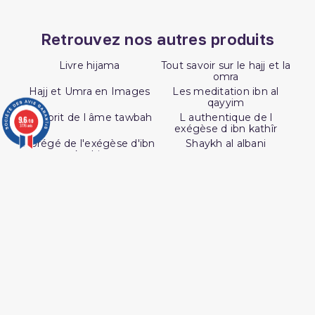
Retrouvez nos autres produits
Livre hijama
Tout savoir sur le hajj et la
omra
Hajj et Umra en Images
Les meditation ibn al
qayyim
L esprit de l âme tawbah
L authentique de l
9.6
/10
exégèse d ibn kathîr
3776 avis
Abrégé de l'exégèse d'ibn
Shaykh al albani
kathir
L authentique des récits
Péchés et guerison
des prophètes
Livre La Prière Pourquoi
Medecine prophetique
livre
Coran tawbah coffret
Coran tafsir ibn kathir
Coffret coran
SUIVEZ AL HIDAYAH SUR