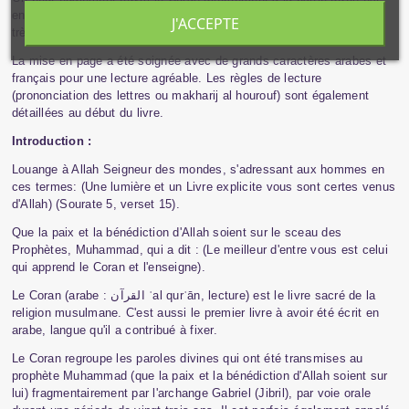
en train d'apprendre ou de réviser grâce à ce système de couleurs
J'ACCEPTE
très pratique.
La mise en page a été soignée avec de grands caractères arabes et
français pour une lecture agréable. Les règles de lecture
(prononciation des lettres ou makharij al hourouf) sont également
détaillées au début du livre.
Introduction :
Louange à Allah Seigneur des mondes, s'adressant aux hommes en
ces termes: (Une lumière et un Livre explicite vous sont certes venus
d'Allah) (Sourate 5, verset 15).
Que la paix et la bénédiction d'Allah soient sur le sceau des
Prophètes, Muhammad, qui a dit : (Le meilleur d'entre vous est celui
qui apprend le Coran et l'enseigne).
Le Coran (arabe :
القرآن
ʾ
al
qur
ʾ
ā
n
, lecture) est le livre sacr
é
de la
religion musulmane. C'est aussi le premier livre
à
avoir
é
t
é
é
crit en
arabe, langue qu'il a contribu
é
à
fixer.
Le Coran regroupe les paroles divines qui ont été transmises au
prophète Muhammad (que la paix et la bénédiction d'Allah soient sur
lui) fragmentairement par l'archange Gabriel (Jibril), par voie orale