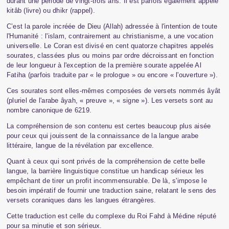
durant une période de vingt-trois ans. Il est parfois également appelé
kitâb (livre) ou dhikr (rappel).
C’est la parole incréée de Dieu (Allah) adressée à l'intention de toute
l'Humanité : l'islam, contrairement au christianisme, a une vocation
universelle. Le Coran est divisé en cent quatorze chapitres appelés
sourates, classées plus ou moins par ordre décroissant en fonction
de leur longueur à l'exception de la première sourate appelée Al
Fatiha (parfois traduite par « le prologue » ou encore « l'ouverture »).
Ces sourates sont elles-mêmes composées de versets nommés âyât
(pluriel de l'arabe âyah, « preuve », « signe »). Les versets sont au
nombre canonique de 6219.
La compréhension de son contenu est certes beaucoup plus aisée
pour ceux qui jouissent de la connaissance de la langue arabe
littéraire, langue de la révélation par excellence.
Quant à ceux qui sont privés de la compréhension de cette belle
langue, la barrière linguistique constitue un handicap sérieux les
empêchant de tirer un profit incommensurable. De là, s'impose le
besoin impératif de fournir une traduction saine, relatant le sens des
versets coraniques dans les langues étrangères.
Cette traduction est celle du complexe du Roi Fahd à Médine réputé
pour sa minutie et son sérieux.