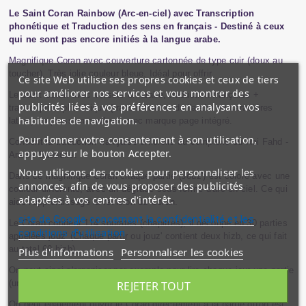
Le Saint Coran Rainbow (Arc-en-ciel) avec Transcription
phonétique et Traduction des sens en français - Destiné à ceux
qui ne sont pas encore initiés à la langue arabe.
Magnifique Coran avec couverture cartonnée de type cuir (doux au
toucher). Très jolie couleur bleue. Idéal pour offrir.
Ce site Web utilise ses propres cookies et ceux de tiers
pour améliorer nos services et vous montrer des
Le saint Coran avec versets en arabe, traduction française +
publicités liées à vos préférences en analysant vos
transcription phonétique (translittération de l'arabe en caractères
habitudes de navigation.
latins). Impression couleur, avec marque page intégré.
Pour donner votre consentement à son utilisation,
Contient la traduction française officielle du complexe du Roi Fahd -
appuyez sur le bouton Accepter.
Arabie Saoudite.
Nous utilisons des cookies pour personnaliser les
Dans ce magnifique Coran chaque partie (Jouz') est coloré avec une
annonces, afin de vous proposer des publicités
couleur différente, avec un dégradé sous forme d'arc-en-ciel. Ce qui
adaptées à vos centres d'intérêt.
aide l'apprentissage la révision du Coran.
site de Google concernant la confidentialité et les
Le Coran contient 114 sourates (chapitres), il découpé en 30 parties
conditions d'utilisation
appelées jouz' (Chaque partir ou jouz' contient deux hizb, ce qui fait
au total 60 hizb).
Plus d'informations
Personnaliser les cookies
On peut ainsi s'organiser par exemple pour lire chaque jour une partie
(une couleur) et finir ainsi la lecture du Coran en un mois.
REJETER TOUT
On peut également ouvrir le Coran directement à la partie qu'on est