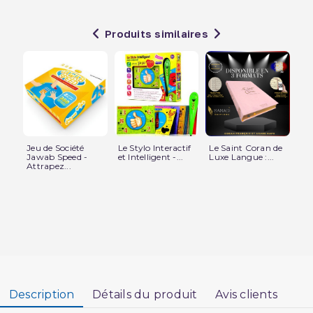
Produits similaires
Jeu de Société
Le Stylo Interactif
Le Saint Coran de
Pa
Jawab Speed -
et Intelligent -...
Luxe Langue :...
Eï
Attrapez...
Arg
Description
Détails du produit
Avis clients