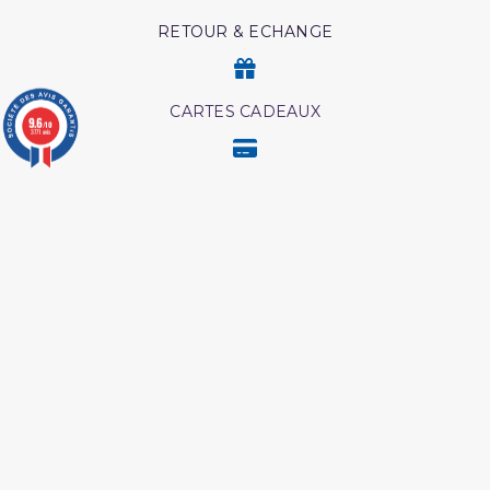
RETOUR & ECHANGE
CARTES CADEAUX
9.6
/10
3771 avis
MODES DE PAIEMENT
Retrouvez nos autres produits
Ainsi etait le messager
Livre hijama
d'allah
Ainsi étaient nos pieux
L authentique de l
predecesseur
exégèse d ibn kathîr
Livre comment
Les droits des croyantes
mémoriser le coran
Les meditation ibn al
Coffret coran
qayyim
Livre boulough al maram
Livre La Prière Pourquoi