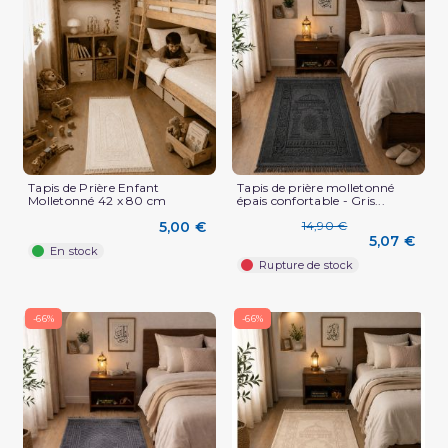
Tapis de Prière Enfant
Tapis de prière molletonné
Molletonné 42 x 80 cm
épais confortable - Gris...
5,00 €
14,90 €
5,07 €
En stock
Rupture de stock
-66%
-66%