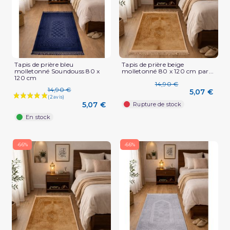
Tapis de prière bleu
Tapis de prière beige
molletonné Soundouss 80 x
molletonné 80 x 120 cm par...
120 cm
14,90 €
14,90 €
5,07 €
5,07 €
Rupture de stock
En stock
-66%
-66%