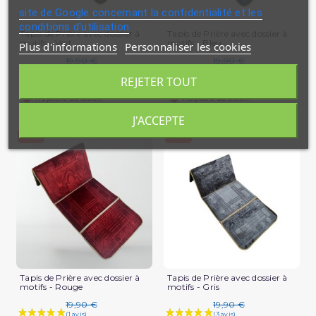
site de Google concernant la confidentialité et les
conditions d'utilisation
Tapis de Prière avec dossier à
Tapis de Prière avec dossier à
motifs - Vert
motifs - Bleu
Plus d'informations
Personnaliser les cookies
19,90 €
19,90 €
REJETER TOUT
11,94 €
11,94 €
Rupture de stock
Rupture de stock
J'ACCEPTE
-40%
-40%
Tapis de Prière avec dossier à
Tapis de Prière avec dossier à
motifs - Rouge
motifs - Gris
19,90 €
19,90 €