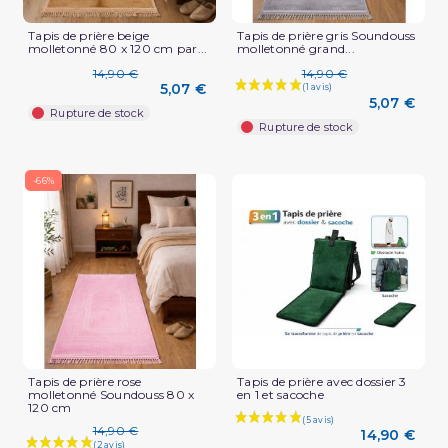
Tapis de prière beige
Tapis de prière gris Soundouss
molletonné 80 x 120 cm par...
molletonné grand...
14,90 €
14,90 €
5,07 €
5,07 €
Rupture de stock
Rupture de stock
-66%
Tapis de prière rose
Tapis de prière avec dossier 3
molletonné Soundouss 80 x
en 1 et sacoche
120 cm
14,90 €
14,90 €