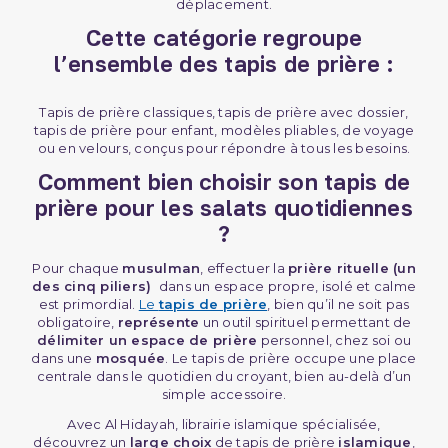
déplacement.
Cette catégorie regroupe
l’ensemble des tapis de prière :
Tapis de prière classiques, tapis de prière avec dossier,
tapis de prière pour enfant, modèles pliables, de voyage
ou en velours, conçus pour répondre à tous les besoins.
Comment bien choisir son tapis de
prière pour les salats quotidiennes
?
Pour chaque
musulman
, effectuer la
prière rituelle (un
des cinq piliers)
dans un espace propre, isolé et calme
est primordial.
Le
tapis de prière
, bien qu’il ne soit pas
obligatoire,
représente
un outil spirituel permettant de
délimiter un espace de prière
personnel, chez soi ou
dans une
mosquée
. Le tapis de prière occupe une place
centrale dans le quotidien du croyant, bien au-delà d’un
simple accessoire.
Avec Al Hidayah, librairie islamique spécialisée,
découvrez un
large choix
de tapis de prière
islamique
,