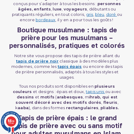
conçus pour s’adapter à tous les besoins :
personnes
âgées,
enfants
,
luxe
,
voyageurs
, débutants ou
pratiquants réguliers, en tout coloris,
gris
,
bleu
,
doré
ou
encore
bordeaux
, il y en a pour tous les goûts !
Boutique musulmane : tapis de
prière pour les musulmans –
personnalisés, pratiques et colorés
Notre site vous propose des tapis de prière allant du
tapis de prière noir
classique à des modèles plus
modernes, comme les
tapis épais
ou encore des tapis
de prière personnalisés, adaptés à tous les styles et
usages.
Tous nos produits sont disponibles en
plusieurs
(1 avis)
couleurs
et designs : épais et doux,
tapis unis
ou avec
dessins
et
motifs
(
arabesques
, m
ihrab, qui est
souvent décoré avec des motifs dorés
,
fleuris
,
k
aaba
), dans des formes
rectangulaires
,
pliables.
Tapis de prière épais : le grand
9.6
/10
tapis de prière avec ou sans motif
3774 avis
pour adultes musulmans en Islam