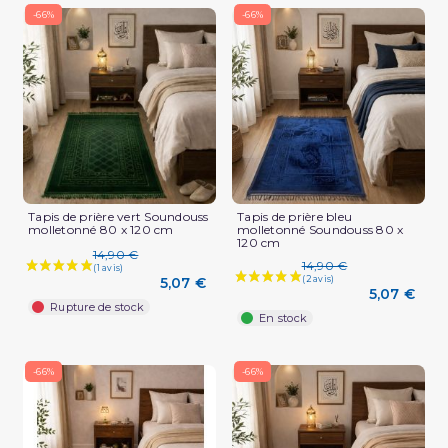
-66%
-66%
Tapis de prière vert Soundouss
Tapis de prière bleu
molletonné 80 x 120 cm
molletonné Soundouss 80 x
120 cm
14,90 €
14,90 €
5,07 €
5,07 €
Rupture de stock
En stock
-66%
-66%