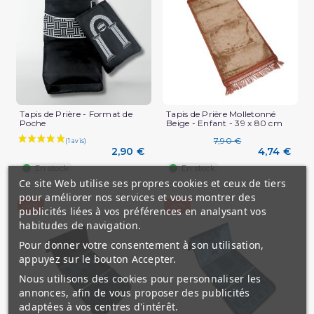
Tapis de Prière - Format de
Tapis de Prière Molletonné
Poche
Beige - Enfant - 39 x 80 cm
(2 avis)
7,90 €
2,90 €
4,74 €
En stock
En stock
Ce site Web utilise ses propres cookies et ceux de tiers
pour améliorer nos services et vous montrer des
-40%
-40%
publicités liées à vos préférences en analysant vos
habitudes de navigation.
Pour donner votre consentement à son utilisation,
appuyez sur le bouton Accepter.
Nous utilisons des cookies pour personnaliser les
annonces, afin de vous proposer des publicités
adaptées à vos centres d'intérêt.