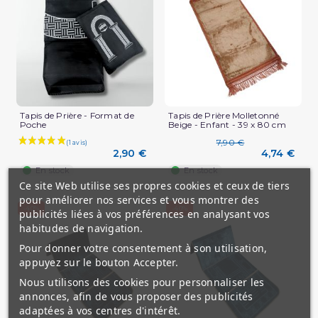
Tapis de Prière - Format de
Tapis de Prière Molletonné
Poche
Beige - Enfant - 39 x 80 cm
(2 avis)
7,90 €
2,90 €
4,74 €
En stock
En stock
Ce site Web utilise ses propres cookies et ceux de tiers
pour améliorer nos services et vous montrer des
-40%
-40%
publicités liées à vos préférences en analysant vos
habitudes de navigation.
Pour donner votre consentement à son utilisation,
appuyez sur le bouton Accepter.
Nous utilisons des cookies pour personnaliser les
annonces, afin de vous proposer des publicités
adaptées à vos centres d'intérêt.