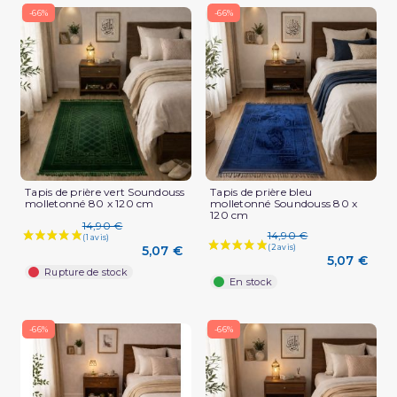
-66%
-66%
Tapis de prière vert Soundouss
Tapis de prière bleu
molletonné 80 x 120 cm
molletonné Soundouss 80 x
120 cm
14,90 €
14,90 €
5,07 €
5,07 €
Rupture de stock
En stock
-66%
-66%