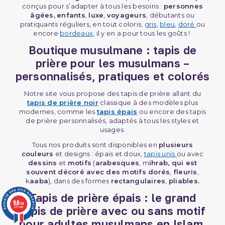
conçus pour s’adapter à tous les besoins :
personnes
âgées,
enfants
,
luxe
,
voyageurs
, débutants ou
pratiquants réguliers, en tout coloris,
gris
,
bleu
,
doré
ou
encore
bordeaux
, il y en a pour tous les goûts !
Boutique musulmane : tapis de
prière pour les musulmans –
personnalisés, pratiques et colorés
Notre site vous propose des tapis de prière allant du
tapis de prière noir
classique à des modèles plus
modernes, comme les
tapis épais
ou encore des tapis
de prière personnalisés, adaptés à tous les styles et
usages.
Tous nos produits sont disponibles en
plusieurs
(1 avis)
couleurs
et designs : épais et doux,
tapis unis
ou avec
dessins
et
motifs
(
arabesques
, m
ihrab, qui est
souvent décoré avec des motifs dorés
,
fleuris
,
k
aaba
), dans des formes
rectangulaires
,
pliables.
Tapis de prière épais : le grand
9.6
/10
tapis de prière avec ou sans motif
3771 avis
pour adultes musulmans en Islam