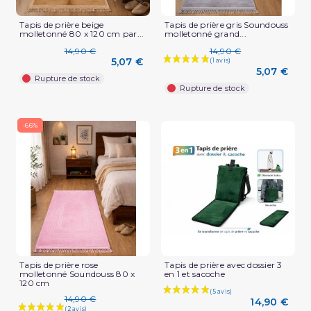
Tapis de prière beige
Tapis de prière gris Soundouss
molletonné 80 x 120 cm par...
molletonné grand...
14,90 €
14,90 €
5,07 €
5,07 €
Rupture de stock
Rupture de stock
-66%
Tapis de prière rose
Tapis de prière avec dossier 3
molletonné Soundouss 80 x
en 1 et sacoche
120 cm
14,90 €
14,90 €