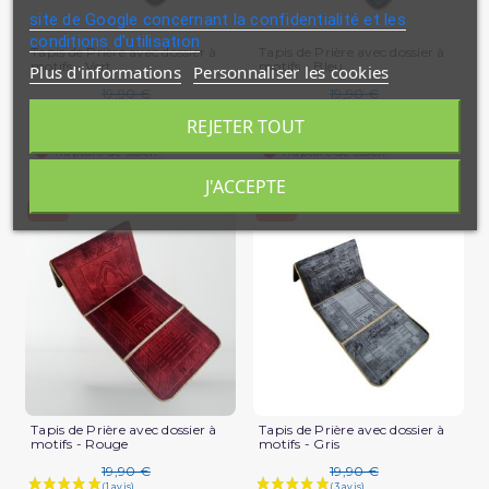
site de Google concernant la confidentialité et les
conditions d'utilisation
Tapis de Prière avec dossier à
Tapis de Prière avec dossier à
motifs - Vert
motifs - Bleu
Plus d'informations
Personnaliser les cookies
19,90 €
19,90 €
REJETER TOUT
11,94 €
11,94 €
Rupture de stock
Rupture de stock
J'ACCEPTE
-40%
-40%
Tapis de Prière avec dossier à
Tapis de Prière avec dossier à
motifs - Rouge
motifs - Gris
19,90 €
19,90 €