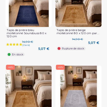
Tapis de prière bleu
Tapis de prière beige
molletonné Soundouss 80 x
molletonné 80 x 120 cm par...
120 cm
14,90 €
14,90 €
5,07 €
5,07 €
Rupture de stock
En stock
-66%
-66%