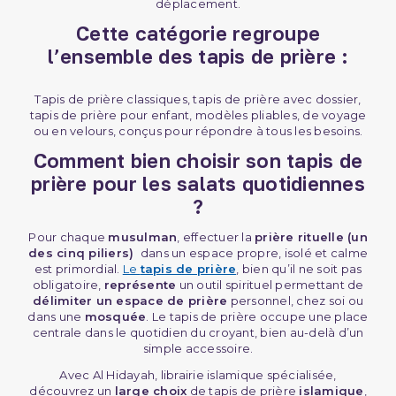
déplacement.
Cette catégorie regroupe
l’ensemble des tapis de prière :
Tapis de prière classiques, tapis de prière avec dossier,
tapis de prière pour enfant, modèles pliables, de voyage
ou en velours, conçus pour répondre à tous les besoins.
Comment bien choisir son tapis de
prière pour les salats quotidiennes
?
Pour chaque
musulman
, effectuer la
prière rituelle (un
des cinq piliers)
dans un espace propre, isolé et calme
est primordial.
Le
tapis de prière
, bien qu’il ne soit pas
obligatoire,
représente
un outil spirituel permettant de
délimiter un espace de prière
personnel, chez soi ou
dans une
mosquée
. Le tapis de prière occupe une place
centrale dans le quotidien du croyant, bien au-delà d’un
simple accessoire.
Avec Al Hidayah, librairie islamique spécialisée,
découvrez un
large choix
de tapis de prière
islamique
,