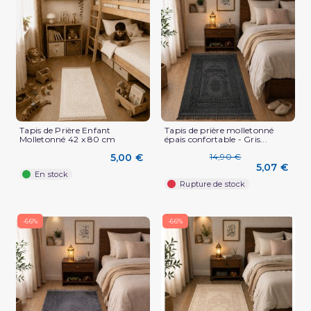
Tapis de Prière Enfant
Tapis de prière molletonné
Molletonné 42 x 80 cm
épais confortable - Gris...
5,00 €
14,90 €
5,07 €
En stock
Rupture de stock
-66%
-66%