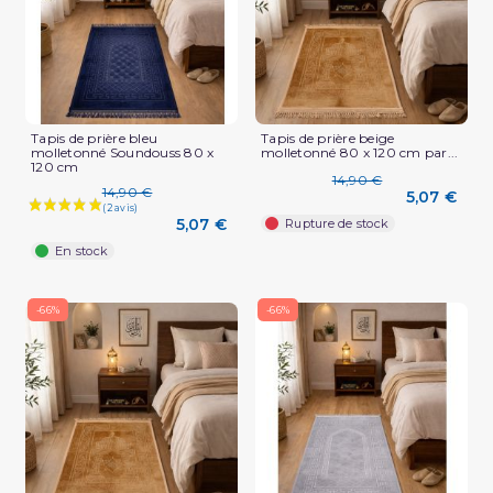
Tapis de prière bleu
Tapis de prière beige
molletonné Soundouss 80 x
molletonné 80 x 120 cm par...
120 cm
14,90 €
14,90 €
5,07 €
5,07 €
Rupture de stock
En stock
-66%
-66%