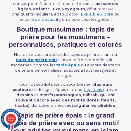
conçus pour s’adapter à tous les besoins :
personnes
âgées,
enfants
,
luxe
,
voyageurs
, débutants ou
pratiquants réguliers, en tout coloris,
gris
,
bleu
,
doré
ou
encore
bordeaux
, il y en a pour tous les goûts !
Boutique musulmane : tapis de
prière pour les musulmans –
personnalisés, pratiques et colorés
Notre site vous propose des tapis de prière allant du
tapis de prière noir
classique à des modèles plus
modernes, comme les
tapis épais
ou encore des tapis
de prière personnalisés, adaptés à tous les styles et
usages.
Tous nos produits sont disponibles en
plusieurs
(1 avis)
couleurs
et designs : épais et doux,
tapis unis
ou avec
dessins
et
motifs
(
arabesques
, m
ihrab, qui est
souvent décoré avec des motifs dorés
,
fleuris
,
k
aaba
), dans des formes
rectangulaires
,
pliables.
Tapis de prière épais : le grand
9.6
/10
tapis de prière avec ou sans motif
3771 avis
pour adultes musulmans en Islam