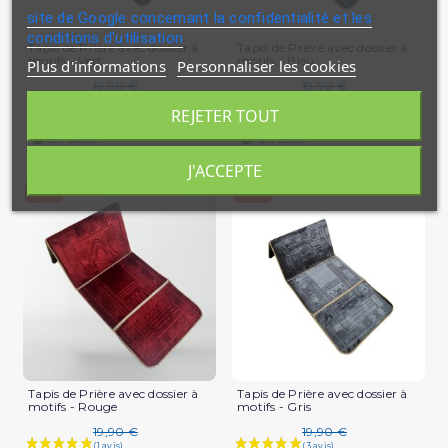
site de Google concernant la confidentialité et les
conditions d'utilisation
Tapis de Prière avec dossier à
Tapis de Prière avec dossier à
motifs - Vert
motifs - Bleu
Plus d'informations
Personnaliser les cookies
19,90 €
19,90 €
REJETER TOUT
11,94 €
11,94 €
En stock
En stock
J'ACCEPTE
-40%
-40%
Tapis de Prière avec dossier à
Tapis de Prière avec dossier à
motifs - Rouge
motifs - Gris
19,90 €
19,90 €