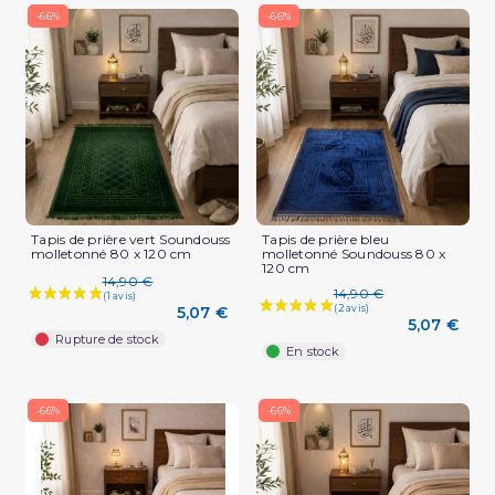
-66%
-66%
Tapis de prière vert Soundouss
Tapis de prière bleu
molletonné 80 x 120 cm
molletonné Soundouss 80 x
120 cm
14,90 €
14,90 €
5,07 €
5,07 €
Rupture de stock
En stock
-66%
-66%