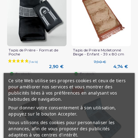
Tapis de Prière - Format de
Tapis de Prière Molletonné
Poche
Beige - Enfant - 39 x 80 cm
(2 avis)
7,90 €
2,90 €
4,74 €
En stock
En stock
Ce site Web utilise ses propres cookies et ceux de tiers
pour améliorer nos services et vous montrer des
-40%
-40%
publicités liées à vos préférences en analysant vos
habitudes de navigation.
Pour donner votre consentement à son utilisation,
appuyez sur le bouton Accepter.
Nous utilisons des cookies pour personnaliser les
annonces, afin de vous proposer des publicités
adaptées à vos centres d'intérêt.