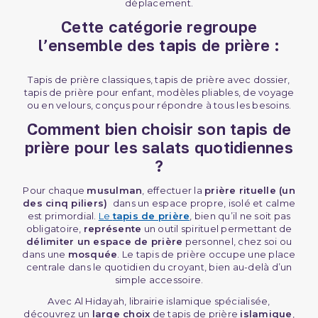
déplacement.
Cette catégorie regroupe
l’ensemble des tapis de prière :
Tapis de prière classiques, tapis de prière avec dossier,
tapis de prière pour enfant, modèles pliables, de voyage
ou en velours, conçus pour répondre à tous les besoins.
Comment bien choisir son tapis de
prière pour les salats quotidiennes
?
Pour chaque
musulman
, effectuer la
prière rituelle (un
des cinq piliers)
dans un espace propre, isolé et calme
est primordial.
Le
tapis de prière
, bien qu’il ne soit pas
obligatoire,
représente
un outil spirituel permettant de
délimiter un espace de prière
personnel, chez soi ou
dans une
mosquée
. Le tapis de prière occupe une place
centrale dans le quotidien du croyant, bien au-delà d’un
simple accessoire.
Avec Al Hidayah, librairie islamique spécialisée,
découvrez un
large choix
de tapis de prière
islamique
,