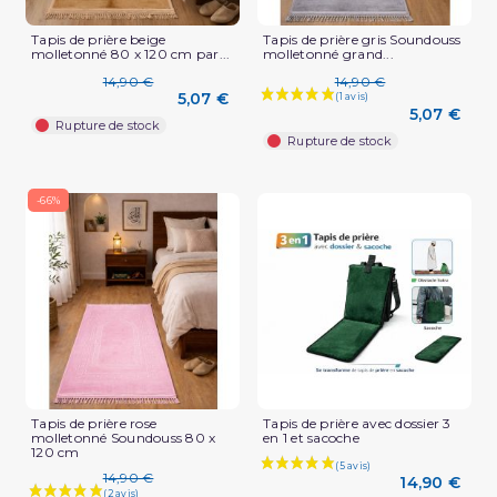
Tapis de prière beige
Tapis de prière gris Soundouss
molletonné 80 x 120 cm par...
molletonné grand...
14,90 €
14,90 €
5,07 €
5,07 €
Rupture de stock
Rupture de stock
-66%
Tapis de prière rose
Tapis de prière avec dossier 3
molletonné Soundouss 80 x
en 1 et sacoche
120 cm
14,90 €
14,90 €