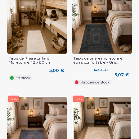
Tapis de Prière Enfant
Tapis de prière molletonné
Molletonné 42 x 80 cm
épais confortable - Gris...
5,00 €
14,90 €
5,07 €
En stock
Rupture de stock
-66%
-66%