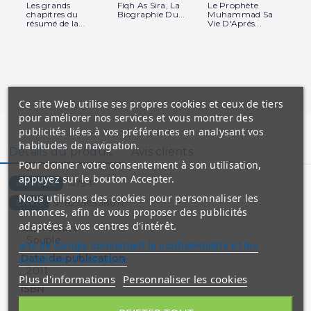
Les grands
Fiqh As Sira, La
Le Prophète
La
chapitres du
Biographie Du...
Muhammad Sa
Pr
résumé de la...
Vie D'Aprés...
son
Ce site Web utilise ses propres cookies et ceux de tiers
pour améliorer nos services et vous montrer des
publicités liées à vos préférences en analysant vos
habitudes de navigation.
Détails du produit
Avis clients
Pour donner votre consentement à son utilisation,
appuyez sur le bouton Accepter.
1479-P
Référence
Nous utilisons des cookies pour personnaliser les
9782356336071
EAN13
annonces, afin de vous proposer des publicités
adaptées à vos centres d'intérêt.
Couverture
Souple
site de Google concernant la confidentialité et les
Date de publication
conditions d'utilisation
2011
Plus d'informations
Personnaliser les cookies
ISBN
9782753600171