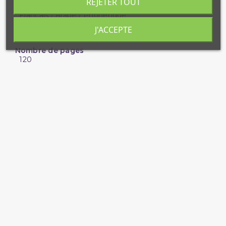
REJETER TOUT
Langue
Francais / Arabe / Phonétique
EAN_MKP
J'ACCEPTE
3701429605452
Nombre de pages
120