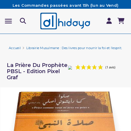
Les Commandes passées avant 15h (lun au Vend)
sont préparées et expédiées le jour même
Besoin d'aide ? Retrouvez notre FAQ
Livraison offerte à partir de 65€ d'achat*
Accueil
Librairie Musulmane : Des livres pour nourrir la foi et l’esprit.
Hi
La Prière Du Prophète
PBSL - Edition Pixel
Graf
(1 a