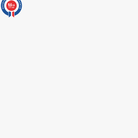
9.6
/10
3771 avis
LIVRAISON EXPRESS
RETOUR & ECHANGE
CARTES CADEAUX
MODES DE PAIEMENT
Retrouvez nos autres catégories