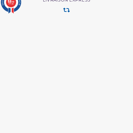
LIVRAISON EXPRESS
9.6
/10
3771 avis
RETOUR & ECHANGE
CARTES CADEAUX
MODES DE PAIEMENT
Retrouvez nos autres catégories
Al hadith edition
Livre edition tawbah
Edition ibn badis
Edition kid muslim?
Coran orientica
Edition maison d ennour
Edition muslim life
Editions al bayyinah
Edition al imam
Edition dar al muslim
Edition des savants
Edition dine al haqq