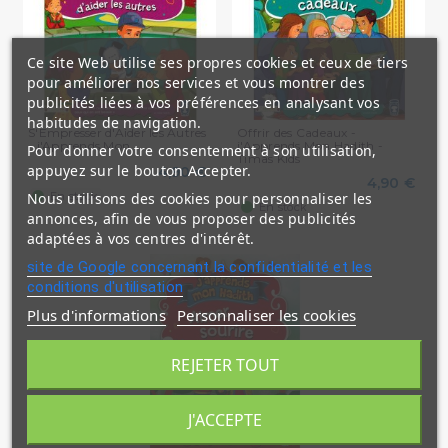
Ce site Web utilise ses propres cookies et ceux de tiers
pour améliorer nos services et vous montrer des
publicités liées à vos préférences en analysant vos
habitudes de navigation.
S'Empresser d'Aider les Autres
Offrir des Cadeaux -
- j'Apprends Mon...
j'Apprends Mon Hadith -
Pour donner votre consentement à son utilisation,
Timas Kids
appuyez sur le bouton Accepter.
4,90 €
4,90 €
Nous utilisons des cookies pour personnaliser les
En stock
En stock
annonces, afin de vous proposer des publicités
adaptées à vos centres d'intérêt.
site de Google concernant la confidentialité et les
conditions d'utilisation
Plus d'informations
Personnaliser les cookies
REJETER TOUT
J'ACCEPTE