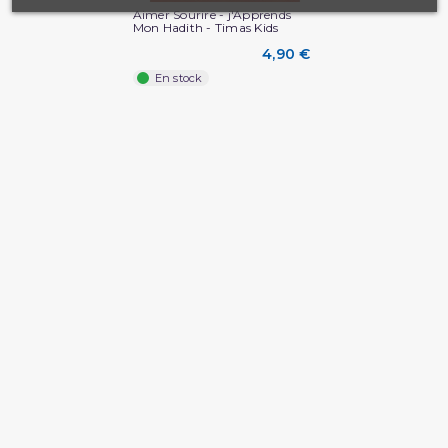
Aimer Sourire - j'Apprends
Mon Hadith - Timas Kids
4,90 €
En stock
(1 avis)