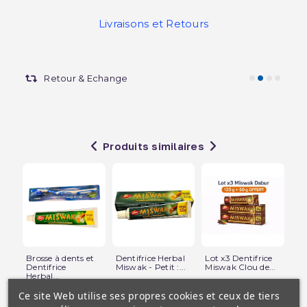
Livraisons et Retours
Retour & Echange
Produits similaires
Brosse à dents et
Dentifrice Herbal
Lot x3 Dentifrice
Lot
Dentifrice
Miswak - Petit :...
Miswak Clou de...
Mi
Herbal...
Ce site Web utilise ses propres cookies et ceux de tiers