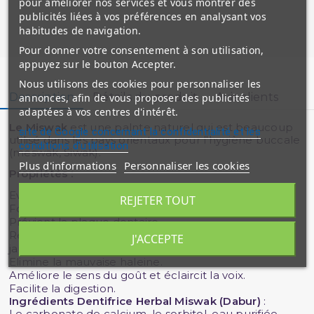
pour améliorer nos services et vous montrer des
publicités liées à vos préférences en analysant vos
habitudes de navigation.
Pour donner votre consentement à son utilisation,
appuyez sur le bouton Accepter.
Nous utilisons des cookies pour personnaliser les
Description
Détails du produit
Avis clients
annonces, afin de vous proposer des publicités
adaptées à vos centres d'intérêt.
Le Miswak
est une palnte naturel qui est beaucoup
site de Google concernant la confidentialité et les
utilisé dans les pays orientaux pour l'hygiène buccale
conditions d'utilisation
(meswak, Siwak).
Plus d'informations
Personnaliser les cookies
Propriétés :
Evite les caries et ses extensions.
REJETER TOUT
Fortifie les gencives en les rendant plus solides.
Prévient la plaque dentaire
Rend les dents plus blanches (enlève la couleur
J'ACCEPTE
jaune).
Elimine la mauvaise haleine.
Améliore le sens du goût et éclaircit la voix.
Facilite la digestion.
Ingrédients Dentifrice Herbal Miswak (Dabur)
:
Le carbonate de calcium, le sorbitol, eau purifiée,