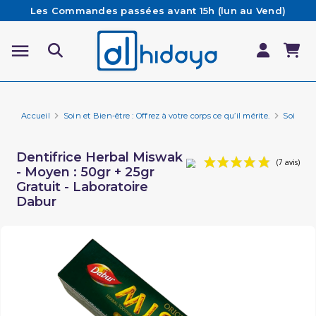
Les Commandes passées avant 15h (lun au Vend)
sont préparées et expédiées le jour même
Besoin d'aide ? Retrouvez notre FAQ
Livraison offerte à partir de 65€ d'achat*
Accueil
Soin et Bien-être : Offrez à votre corps ce qu’il mérite.
Soin du 
Dentifrice Herbal Miswak
- Moyen : 50gr + 25gr
Gratuit - Laboratoire
Dabur