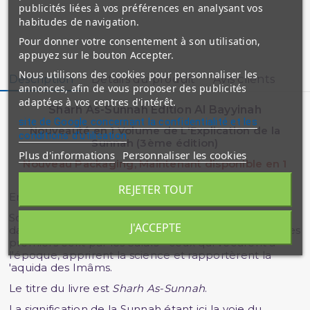
publicités liées à vos préférences en analysant vos
habitudes de navigation.
Pour donner votre consentement à son utilisation,
appuyez sur le bouton Accepter.
Nous utilisons des cookies pour personnaliser les
Description
Détails du produit
Avis clients
annonces, afin de vous proposer des publicités
adaptées à vos centres d'intérêt.
Sharh As-Sunnah Edition Al Bayyinah
site de Google concernant la confidentialité et les
Nouveauté en 1 Volume de L'Explication de la
conditions d'utilisation
Sunnah (3ème édition)
Plus d'informations
Personnaliser les cookies
Nouveau Packaging, Maintenant disponible en 1
volume couverture en simili-cuir uniquement ;-D
REJETER TOUT
En résumé, ce livre est hautement bénéfique.
Son importance provient du fait qu'il ait été rédigé
J'ACCEPTE
dans les temps anciens, car il s'agit d'un livre parmi les
premiers écrit par les Salafs - ceux qui vécurent à
l'époque, apprirent la science et rapportèrent la
'aquida des Imâms.
Le titre du livre est
Sharh As-Sunnah
.
La signification de la Sunnah étant ici la voie du