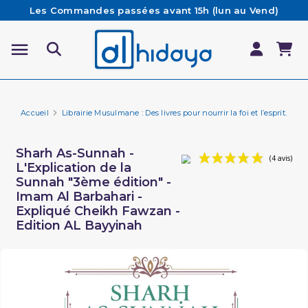
Les Commandes passées avant 15h (lun au Vend)
sont préparées et expédiées le jour même
Besoin d'aide ? Retrouvez notre FAQ
Livraison offerte à partir de 65€ d'achat*
Accueil
Librairie Musulmane : Des livres pour nourrir la foi et l’esprit.
Li
Sharh As-Sunnah -
L'Explication de la
Sunnah "3ème édition" -
Imam Al Barbahari -
Expliqué Cheikh Fawzan -
Edition AL Bayyinah