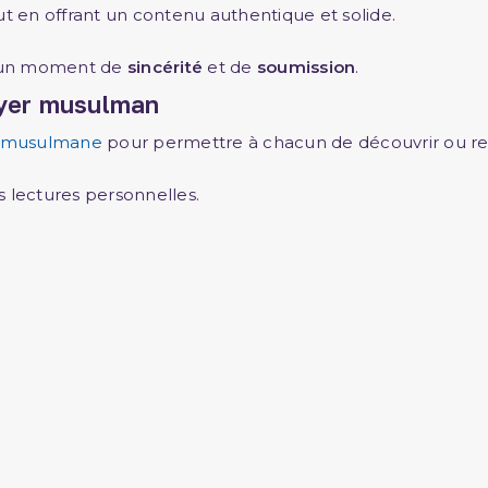
ut en offrant un contenu authentique et solide.
on un moment de
sincérité
et de
soumission
.
oyer musulman
ie musulmane
pour permettre à chacun de découvrir ou red
es lectures personnelles.