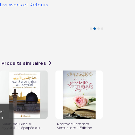
Livraisons et Retours
Produits similaires
er
en
Salah Ad-Dîne Al-
Récits de Femmes
À la générat
Ayyûbî - L'épopée du...
Vertueuses - Edition...
montante -
Ibn...