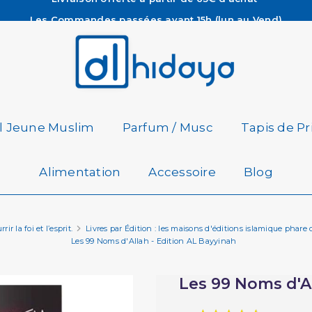
Les Commandes passées avant 15h (lun au Vend)
sont préparées et expédiées le jour même
Besoin d'aide ? Retrouvez notre FAQ
Livraison offerte à partir de 65€ d'achat*
il Jeune Muslim
Parfum / Musc
Tapis de Pr
Alimentation
Accessoire
Blog
r la foi et l’esprit.
Livres par Édition : les maisons d'éditions islamique phare
Les 99 Noms d'Allah - Edition AL Bayyinah
Les 99 Noms d'Al