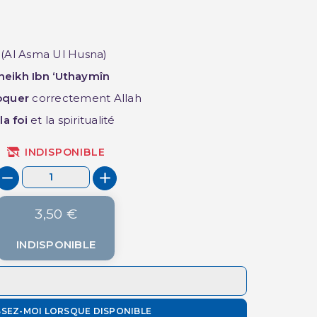
(Al Asma Ul Husna)
(1 avis)
heikh Ibn ‘Uthaymîn
oquer
correctement Allah
la foi
et la spiritualité
INDISPONIBLE
3,50 €
INDISPONIBLE
SSEZ-MOI LORSQUE DISPONIBLE