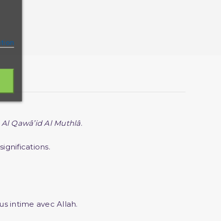
ation
s
Al Qawâ’id Al Muthlâ
.
significations.
us intime avec Allah.