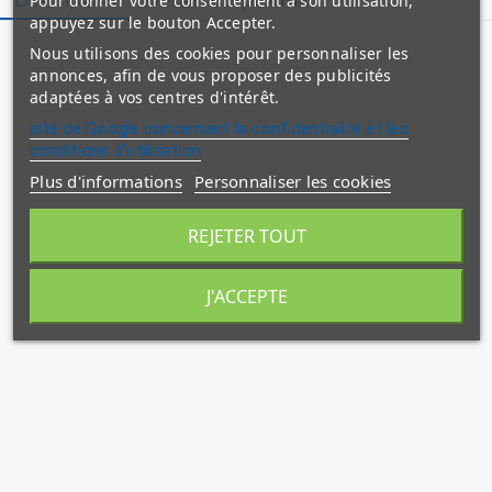
Description
Détails du produit
Pour donner votre consentement à son utilisation,
appuyez sur le bouton Accepter.
Collection : La spiritualité enseignée par le prophète
Nous utilisons des cookies pour personnaliser les
annonces, afin de vous proposer des publicités
Livre La Confiance absolue en Allah (AT-TAWAKKUL)
adaptées à vos centres d'intérêt.
- Al Bayyinah
site de Google concernant la confidentialité et les
conditions d'utilisation
Plus d'informations
Personnaliser les cookies
REJETER TOUT
J'ACCEPTE