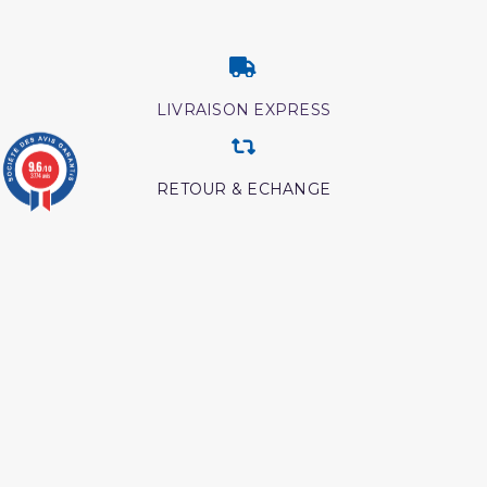
LIVRAISON EXPRESS
9.6
/10
3774 avis
RETOUR & ECHANGE
CARTES CADEAUX
MODES DE PAIEMENT
Retrouvez nos autres produits
Lecon de tawhid
L authentique des récits