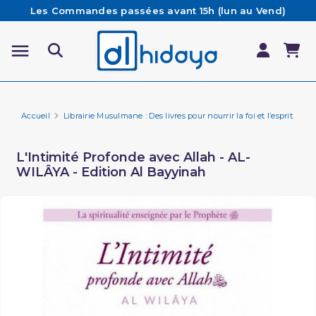
Les Commandes passées avant 15h (lun au Vend)
sont préparées et expédiées le jour même
Besoin d'aide ? Retrouvez notre FAQ
Livraison offerte à partir de 65€ d'achat*
Accueil
Librairie Musulmane : Des livres pour nourrir la foi et l’esprit.
Li
L'Intimité Profonde avec Allah - AL-
WILÂYA - Edition Al Bayyinah