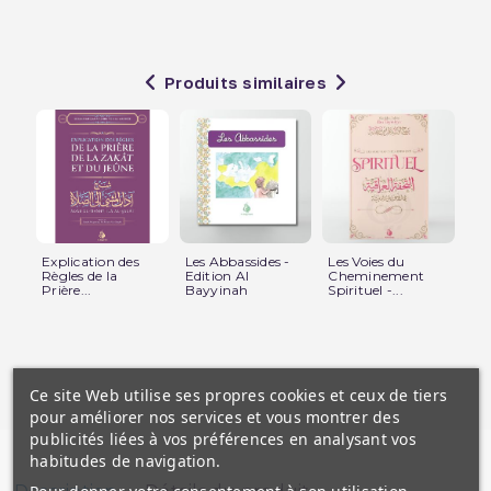
Produits similaires
Explication des
Les Abbassides -
Les Voies du
Le
Règles de la
Edition Al
Cheminement
Tot
Prière...
Bayyinah
Spirituel -...
-...
Ce site Web utilise ses propres cookies et ceux de tiers
pour améliorer nos services et vous montrer des
publicités liées à vos préférences en analysant vos
habitudes de navigation.