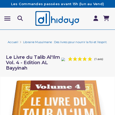
Les Commandes passées avant 15h (lun au Vend)
sont préparées et expédiées le jour même
Besoin d'aide ? Retrouvez notre FAQ
Livraison offerte à partir de 65€ d'achat*
Accueil
Librairie Musulmane : Des livres pour nourrir la foi et l’esprit.
Li
Le Livre du Talib Al'Ilm
Vol. 4 - Edition AL
Bayyinah
(1 