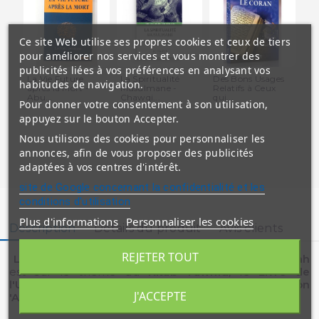
Ce site Web utilise ses propres cookies et ceux de tiers
pour améliorer nos services et vous montrer des
publicités liées à vos préférences en analysant vos
La Vie Future
La Spiritualité
Des Bons Usages
Ap
habitudes de navigation.
après la Mort -
Musulmane -
Relatifs à Ceux
Rè
Abu...
Chawqi...
qui...
du.
Pour donner votre consentement à son utilisation,
appuyez sur le bouton Accepter.
Nous utilisons des cookies pour personnaliser les
annonces, afin de vous proposer des publicités
adaptées à vos centres d'intérêt.
site de Google concernant la confidentialité et les
conditions d'utilisation
Plus d'informations
Personnaliser les cookies
Description
Détails du produit
Avis clients
REJETER TOUT
Le Livre du Talib Al'Ilm Vol 4 - Edition Al Bayyinah
est sur le thème du
Kitab Tawhid
, le
Livre de
l'Unicité
"
l'Unicité d'Allah
" de
Cheikh Mohammed Ibn
J'ACCEPTE
'Abdelwahhâb
.