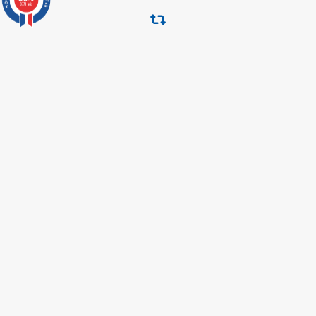
3771 avis
RETOUR & ECHANGE
CARTES CADEAUX
MODES DE PAIEMENT
Retrouvez nos autres produits
Interpretation islamique
Coran tawbah coffret
des reves
Livre comment appeler à
Coran edition tawbah
allah
Medecine prophetique
Abrégé de l'exégèse d'ibn
livre
kathir
Les maladies du coeur
Livre hijama