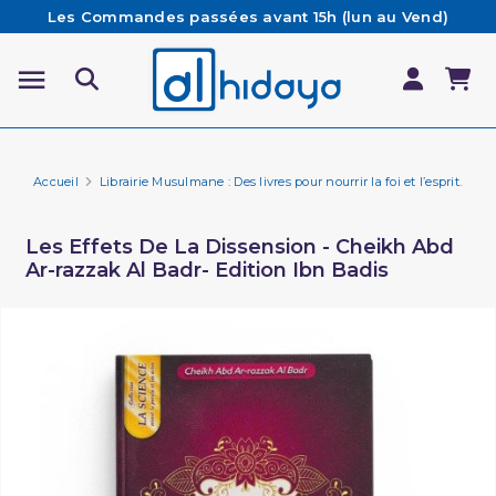
Les Commandes passées avant 15h (lun au Vend)
sont préparées et expédiées le jour même
Besoin d'aide ? Retrouvez notre FAQ
Livraison offerte à partir de 65€ d'achat*
Accueil
Librairie Musulmane : Des livres pour nourrir la foi et l’esprit.
Pi
Les Effets De La Dissension - Cheikh Abd
Ar-razzak Al Badr- Edition Ibn Badis