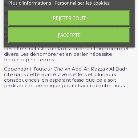
Plus d'informations
Personnaliser les cookies
actes
Titre original en arabe : آثار الفتن
REJETER TOUT
Le chapitre relatif à la jurisprudence des
conséquences des discordes , de ses effets et de ce
qui en résulte comme préjudices et dangers est
J'ACCEPTE
d'une très grande utilité au musulman.
Les effets néfastes de la discorde sont nombreux et
divers. Les dénombrer et en parler nécessite
beaucoup de temps.
Cependant, l'auteur Cheikh Abd-Ar-Razzak Al Badr
cite dans cette épître divers effets et plusieurs
conséquences, en espérant fasse que cela soit
profitable et bénéfique pour chacun d'entre nous.