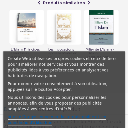
Produits similaires
L'Islam Principes
Les Invocations
Pilier de L'Islam -
Les
Essentiels -
après la Prière en
Edition
et 
Amin...
Fr...
Daroussalam
Ce site Web utilise ses propres cookies et ceux de tiers
pour améliorer nos services et vous montrer des
publicités liées à vos préférences en analysant vos
habitudes de navigation.
Pour donner votre consentement à son utilisation,
appuyez sur le bouton Accepter.
Nous utilisons des cookies pour personnaliser les
annonces, afin de vous proposer des publicités
adaptées à vos centres d'intérêt.
Description
Détails du produit
site de Google concernant la confidentialité et les
Les effets de la dissension, de Cheikh Abd-Ar-Razzak
conditions d'utilisation
Al Badr, Collection La science avant la parole et les