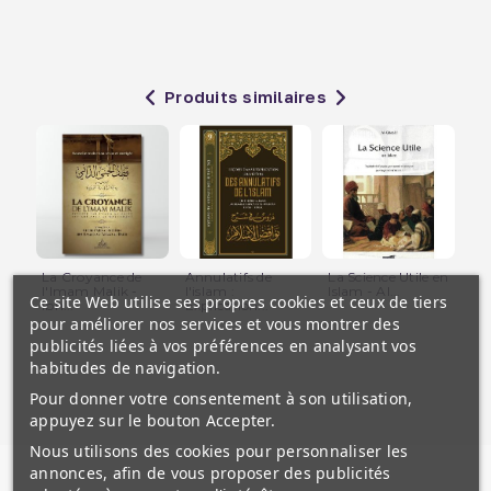
Produits similaires
La Croyance de
Annulatifs de
La Science Utile en
Le
l'Imam Malik -
l'islam :
Islam - Al...
la 
Ce site Web utilise ses propres cookies et ceux de tiers
Ibn...
Explication...
et..
pour améliorer nos services et vous montrer des
publicités liées à vos préférences en analysant vos
habitudes de navigation.
Pour donner votre consentement à son utilisation,
appuyez sur le bouton Accepter.
Nous utilisons des cookies pour personnaliser les
annonces, afin de vous proposer des publicités