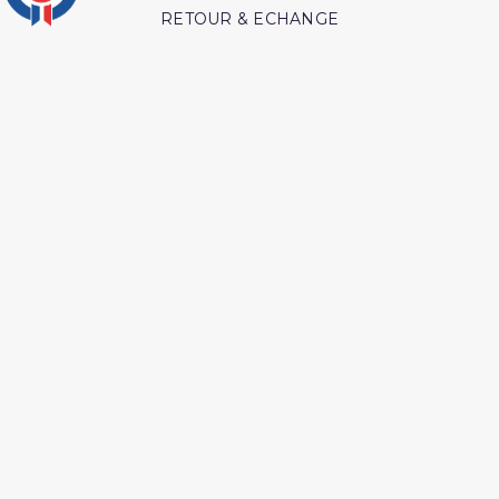
RETOUR & ECHANGE
CARTES CADEAUX
MODES DE PAIEMENT
Retrouvez nos autres produits
Les droits des croyantes
Péchés et guerison
Livre hijama
Coran tafsir ibn kathir
Livre boulough al maram
Ainsi étaient nos pieux
predecesseur
Interpretation islamique
Les pensees precieuses
des reves
ibn al jawzi
L esprit de l âme tawbah
Coran tawbah coffret
L'Islam Est La Sunnah Et
Shaykh al albani
La Sunnah Est L'Islam