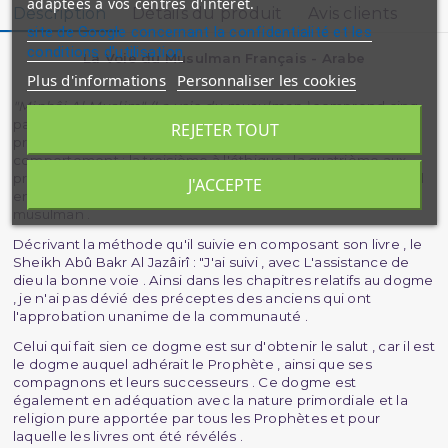
adaptées à vos centres d'intérêt.
Description
Détails du produit
Avis clients
site de Google concernant la confidentialité et les
conditions d'utilisation
La Voie du Musulman Français - Arabe
Plus d'informations
Personnaliser les cookies
"Minhâj Al Muslim" (La voie du musulman )
comprend cinq
parties , chacune se composant de plusieurs chapitres . La
REJETER TOUT
premier est consacrée à la foi ; la deuxième au
comportement ; la troisième à l'éthique ; la quatrième aux
pratiques religieuses ; et la cinquième aux rapport sociaux . Il
J'ACCEPTE
englobe ainsi les fondements et les branches de la religion
musulman .
Décrivant la méthode qu'il suivie en composant son livre , le
Sheikh Abû Bakr Al Jazâirî : "J'ai suivi , avec L'assistance de
dieu la bonne voie . Ainsi dans les chapitres relatifs au dogme
, je n'ai pas dévié des préceptes des anciens qui ont
l'approbation unanime de la communauté .
Celui qui fait sien ce dogme est sur d'obtenir le salut , car il est
le dogme auquel adhérait le Prophète , ainsi que ses
compagnons et leurs successeurs . Ce dogme est
également en adéquation avec la nature primordiale et la
religion pure apportée par tous les Prophètes et pour
laquelle les livres ont été révélés .