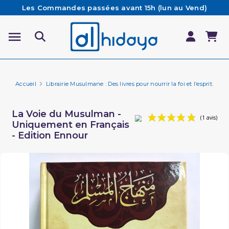
Les Commandes passées avant 15h (lun au Vend)
sont préparées et expédiées le jour même
Besoin d'aide ? Retrouvez notre FAQ
Livraison offerte à partir de 65€ d'achat*
Accueil
Librairie Musulmane : Des livres pour nourrir la foi et l’esprit.
Pi
La Voie du Musulman -
Uniquement en Français
- Edition Ennour