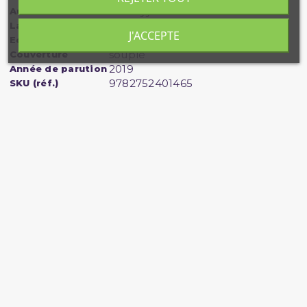
Sumeyye Ocal
Auteur
français
Langue
J'ACCEPTE
Maison d'Ennour
Editeur/Fabricant
souple
Couverture
2019
Année de parution
9782752401465
SKU (réf.)