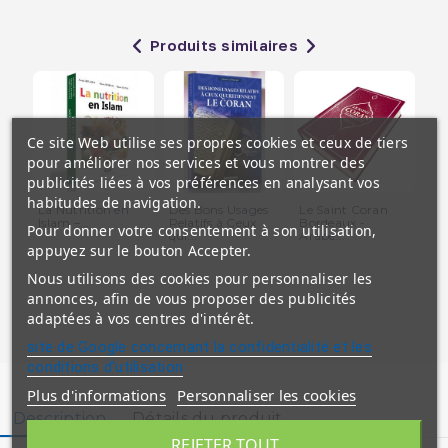
Produits similaires
Ce site Web utilise ses propres cookies et ceux de tiers
pour améliorer nos services et vous montrer des
publicités liées à vos préférences en analysant vos
habitudes de navigation.
La Nutrition en
Des Bons Usages
Le Saint Coran
Le
Islam –...
Relatifs à Ceux
Bordeaux -
Ex
Pour donner votre consentement à son utilisation,
qui...
Arabe...
Edi
appuyez sur le bouton Accepter.
Nous utilisons des cookies pour personnaliser les
annonces, afin de vous proposer des publicités
adaptées à vos centres d'intérêt.
site de Google concernant la confidentialité et les
conditions d'utilisation
Plus d'informations
Personnaliser les cookies
Description
Détails du produit
REJETER TOUT