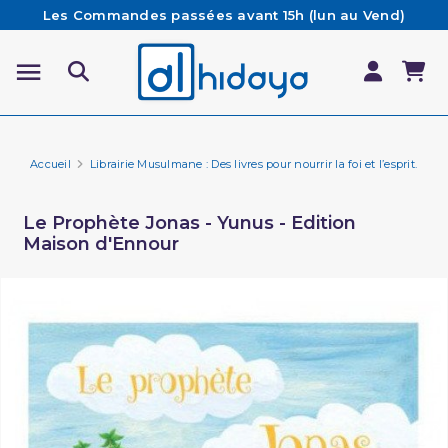
Les Commandes passées avant 15h (lun au Vend)
sont préparées et expédiées le jour même
Besoin d'aide ? Retrouvez notre FAQ
Livraison offerte à partir de 65€ d'achat*
Accueil
Librairie Musulmane : Des livres pour nourrir la foi et l’esprit.
Li
Le Prophète Jonas - Yunus - Edition
Maison d'Ennour