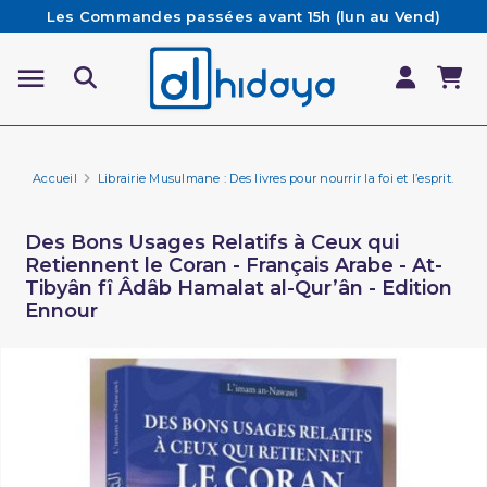
Les Commandes passées avant 15h (lun au Vend)
sont préparées et expédiées le jour même
Besoin d'aide ? Retrouvez notre FAQ
Livraison offerte à partir de 65€ d'achat*
Accueil
Librairie Musulmane : Des livres pour nourrir la foi et l’esprit.
Li
Des Bons Usages Relatifs à Ceux qui
Retiennent le Coran - Français Arabe - At-
Tibyân fî Âdâb Hamalat al-Qur’ân - Edition
Ennour