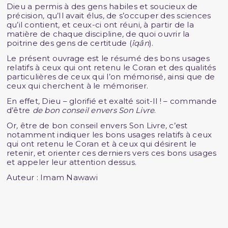
Dieu a permis à des gens habiles et soucieux de
précision
,
qu’Il avait élus
,
de s’occuper des sciences
qu’il contient
,
et ceux-ci ont réuni
,
à partir de la
matière de chaque discipline
,
de quoi ouvrir la
poitrine des gens de certitude (
îqân
).
Le présent ouvrage est le résumé des bons usages
relatifs à ceux qui ont retenu le Coran et des qualités
particulières de ceux qui l’on mémorisé
,
ainsi que de
ceux qui cherchent à le mémoriser.
En effet
,
Dieu – glorifié et exalté soit-Il ! – commande
d’être
de bon conseil envers Son Livre
.
Or
,
être de bon conseil envers Son Livre
,
c’est
notamment indiquer les bons usages relatifs à ceux
qui ont retenu le Coran et à ceux qui désirent le
retenir
,
et orienter ces derniers vers ces bons usages
et appeler leur attention dessus.
Auteur : Imam Nawawi