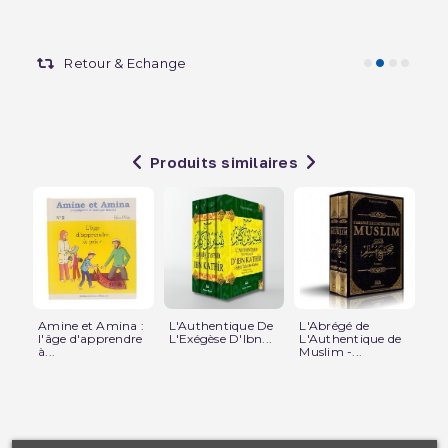
Retour & Echange
Produits similaires
Amine et Amina :
L'Authentique De
L'Abrégé de
Le 
l'âge d'apprendre
L'Exégèse D'Ibn...
L'Authentique de
In
à...
Muslim -...
Vo