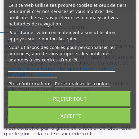
Ce site Web utilise ses propres cookies et ceux de tiers
pour améliorer nos services et vous montrer des
publicités liées à vos préférences en analysant vos
habitudes de navigation.
Description
Détails du produit
Pour donner votre consentement à son utilisation,
appuyez sur le bouton Accepter.
Dieu a gratifié Son Envoyé
,
Mu
h
ammad () du Coran
,
miracle qui se prolonge dans le temps
,
en mettant au
Nous utilisons des cookies pour personnaliser les
défi l’ensemble des hommes et des djinns [de
annonces, afin de vous proposer des publicités
produire son équivalent]
,
en confondant les égarés et
adaptées à vos centres d'intérêt.
les rebelles
,
grâce à son ascendant
,
et en faisant de
ce Livre
,
le printemps des gnostiques et des
site de Google concernant la confidentialité et les
clairvoyants.
conditions d'utilisation
Plus d'informations
Personnaliser les cookies
On ne se lasse point de le répéter constamment ni
de le mettre à l’épreuve du temps.
Dieu en a facilité la mémorisation
,
au point que les
REJETER TOUT
plus jeunes le savent par cœur.
Il en a garanti la conservation
,
en le préservant de
J'ACCEPTE
toute altération et de tout accident.
Il est conservé par la grâce et la faveur de Dieu
,
tant
que le jour et la nuit se succéderont.