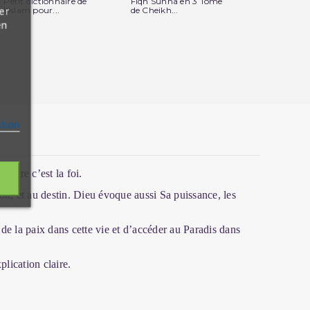
Petit dictionnaire de
Fiqh Sunna en 3 Tome
Le Saint Cor
er
l'islam pour...
de Cheikh...
Arabe Françai
en
ation
pitre c’est la foi.
ion, et au destin. Dieu évoque aussi Sa puissance, les
de la paix dans cette vie et d’accéder au Paradis dans
lication claire.