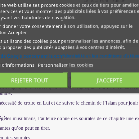
Le Testament - Edition
ite Web utilise ses propres cookies et ceux de tiers pour amélior
Ennour
services et vous montrer des publicités liées à vos préférences 
lysant vos habitudes de navigation.
 donner votre consentement à son utilisation, appuyez sur le
ton Accepter.
 utilisons des cookies pour personnaliser les annonces, afin de
 proposer des publicités adaptées à vos centres d'intérêt.
 de Google concernant la confidentialité et les conditions d'utilis
nts
s d'informations
Personnaliser les cookies
 sourates qui sont pour la plupart courtes. L’objet essentiel de ce cha
REJETER TOUT
J'ACCEPTE
en Ses anges, en Ses Livres, en Ses Messagers, au Jour de la Résurrect
homme.
cessité de croire en Lui et de suivre le chemin de l’Islam pour jouir 
gètes musulmans, l’auteure donne des sourates de ce chapitre une exp
antes qu’on peut en tirer.
érentes sourates.