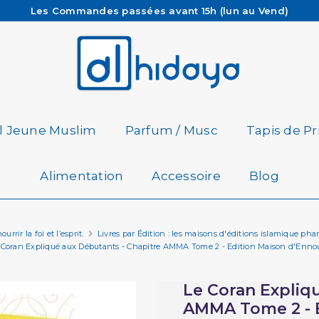
Les Commandes passées avant 15h (lun au Vend)
sont préparées et expédiées le jour même
Besoin d'aide ? Retrouvez notre FAQ
Livraison offerte à partir de 65€ d'achat*
il Jeune Muslim
Parfum / Musc
Tapis de Pr
Alimentation
Accessoire
Blog
rrir la foi et l’esprit.
Livres par Édition : les maisons d'éditions islamique pha
 Coran Expliqué aux Débutants - Chapitre AMMA Tome 2 - Edition Maison d'Enno
Le Coran Expliq
AMMA Tome 2 - E