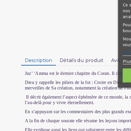
Ce s
nos 
ana
Pour
bou
Nous
vous
site
Description
Détails du produit
Avis clie
Plu
Juz’ ‘Amma est le dernier chapitre du Coran. Il compte 37
Dieu y rappelle les piliers de la foi : Croire en Dieu, 
merveilles de Sa création, notamment la création de l’
Il décrit également l’aspect éphémère de ce monde, la né
l’au-delà pour y vivre éternellement.
En s’appuyant sur les commentaires des plus grands exé
A la fin de chaque sourate elle résume les leçons import
Elle explique aussi les liens qui subsistent entre les diff