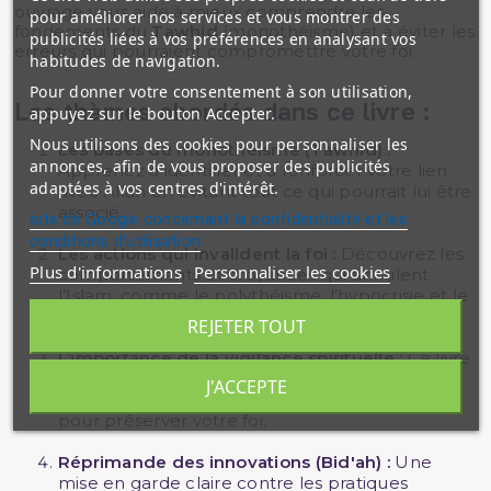
ouvrage vous aide à mieux comprendre les
pour améliorer nos services et vous montrer des
fondements du
Tawhid
(monothéisme) et à éviter les
publicités liées à vos préférences en analysant vos
erreurs qui pourraient compromettre votre foi.
habitudes de navigation.
Pour donner votre consentement à son utilisation,
Les thèmes abordés dans ce livre :
appuyez sur le bouton Accepter.
Nous utilisons des cookies pour personnaliser les
Les bases du monothéisme (Tawhid) :
annonces, afin de vous proposer des publicités
Apprenez à identifier et à renforcer votre lien
adaptées à vos centres d'intérêt.
avec Allah en évitant tout ce qui pourrait lui être
associé.
site de Google concernant la confidentialité et les
conditions d'utilisation
Les actions qui invalident la foi :
Découvrez les
Plus d'informations
Personnaliser les cookies
comportements et croyances qui annulent
l’Islam, comme le polythéisme, l’hypocrisie et le
rejet de certains piliers fondamentaux.
REJETER TOUT
L’importance de la vigilance spirituelle :
Ce livre
souligne pourquoi il est crucial de rester fidèle
J'ACCEPTE
aux enseignements du
Coran
et de la
Sunnah
pour préserver votre foi.
Réprimande des innovations (Bid'ah) :
Une
mise en garde claire contre les pratiques