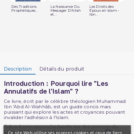
Des Traditions
La Naissance Du
Les Droits des
Le
Prophètiques...
Messager D'Allah
Époux en Islam -
de 
et...
Ibn...
Mu
Description
Détails du produit
Introduction : Pourquoi lire "Les
Annulatifs de l'Islam" ?
Ce livre, écrit par le célèbre théologien Muhammad
Ibn 'Abd Al-Wahhâb, est un guide concis mais
puissant qui explore les actes et croyances pouvant
invalider l’adhésion à l’Islam.
Grâce à une approche basée sur des preuves du
Livre d’Allah
et de la
Sunnah du Prophète (ﷺ)
, cet
Ce site Web utilise ses propres cookies et ceux de tiers