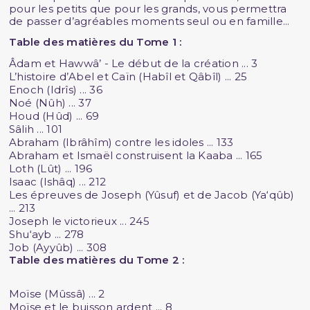
pour les petits que pour les grands, vous permettra
de passer d’agréables moments seul ou en famille...
Table des matières du Tome 1 :
Âdam et Hawwâ’ - Le début de la création ... 3
L’histoire d’Abel et Caïn (Habîl et Qâbîl) ... 25
Enoch (Idrîs) ... 36
Noé (Nûh) ... 37
Houd (Hûd) ... 69
Sâlih ... 101
Abraham (Ibrâhîm) contre les idoles ... 133
Abraham et Ismaël construisent la Kaaba ... 165
Loth (Lût) ... 196
Isaac (Ishâq) ... 212
Les épreuves de Joseph (Yûsuf) et de Jacob (Ya‘qûb)
... 213
Joseph le victorieux ... 245
Shu‘ayb ... 278
Job (Ayyûb) ... 308
Table des matières du Tome 2 :
Moïse (Mûssâ) ... 2
Moïse et le buisson ardent ... 8