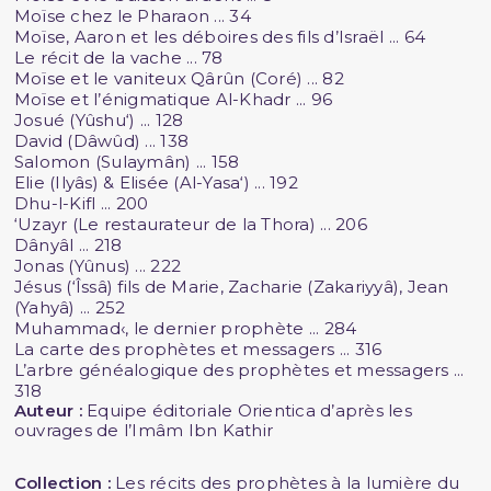
Moïse chez le Pharaon ... 34
Moïse, Aaron et les déboires des fils d’Israël ... 64
Le récit de la vache ... 78
Moïse et le vaniteux Qârûn (Coré) ... 82
Moïse et l’énigmatique Al-Khadr ... 96
Josué (Yûshu‘) ... 128
David (Dâwûd) ... 138
Salomon (Sulaymân) ... 158
Elie (Ilyâs) & Elisée (Al-Yasa‘) ... 192
Dhu-l-Kifl ... 200
‘Uzayr (Le restaurateur de la Thora) ... 206
Dânyâl ... 218
Jonas (Yûnus) ... 222
Jésus (‘Îssâ) fils de Marie, Zacharie (Zakariyyâ), Jean
(Yahyâ) ... 252
Muhammad‹, le dernier prophète ... 284
La carte des prophètes et messagers ... 316
L’arbre généalogique des prophètes et messagers ...
318
Auteur :
Equipe éditoriale Orientica d’après les
ouvrages de l’Imâm Ibn Kathir
Collection :
Les récits des prophètes à la lumière du