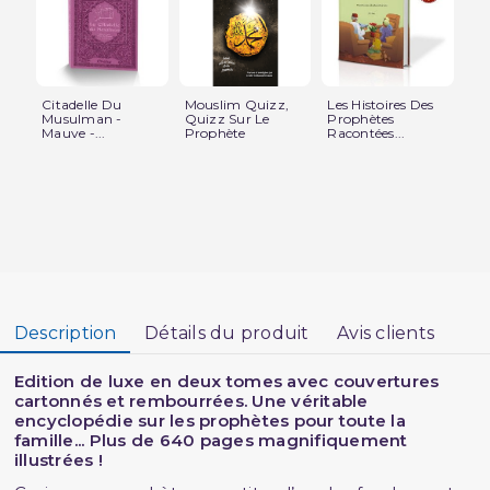
Citadelle Du
Mouslim Quizz,
Les Histoires Des
Le
Musulman -
Quizz Sur Le
Prophètes
His
Mauve -...
Prophète
Racontées...
Description
Détails du produit
Avis clients
Edition de luxe en deux tomes avec couvertures
cartonnés et rembourrées. Une véritable
encyclopédie sur les prophètes pour toute la
famille... Plus de 640 pages magnifiquement
illustrées !