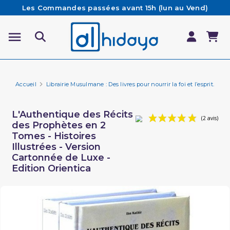
Les Commandes passées avant 15h (lun au Vend)
sont préparées et expédiées le jour même
Besoin d'aide ? Retrouvez notre FAQ
Livraison offerte à partir de 65€ d'achat*
Accueil
Librairie Musulmane : Des livres pour nourrir la foi et l’esprit.
Li
L'Authentique des Récits
des Prophètes en 2
Tomes - Histoires
Illustrées - Version
Cartonnée de Luxe -
Edition Orientica