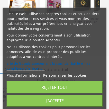
Ce site Web utilise ses propres cookies et ceux de tiers
pour améliorer nos services et vous montrer des
La Prière Du
Bibam, découvre
Les Cinq Piliers de
Bi
Prophète PBSL -
Les Animaux -
l'Islam, Conçu et...
Le 
publicités liées à vos préférences en analysant vos
Edition...
Edition...
habitudes de navigation.
Pour donner votre consentement à son utilisation,
appuyez sur le bouton Accepter.
Nous utilisons des cookies pour personnaliser les
annonces, afin de vous proposer des publicités
adaptées à vos centres d'intérêt.
site de Google concernant la confidentialité et les
conditions d'utilisation
Description
Détails du produit
Plus d'informations
Personnaliser les cookies
Il Était Une Fois Moussa
REJETER TOUT
Avec Rayan et sa petite famille , découvrez les merveilleuses
histoires de nos Prophètes , nos modèles pour l'éternité .
Enrichies d'activités ludiques , votre enfant y puisera de
J'ACCEPTE
nombreux enseignements éducatifs tout en s'amusant .