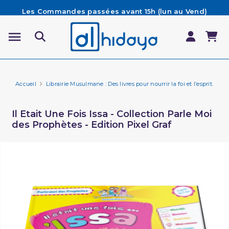
Les Commandes passées avant 15h (lun au Vend)
sont préparées et expédiées le jour même
Besoin d'aide ? Retrouvez notre FAQ
Livraison offerte à partir de 65€ d'achat*
Accueil
Librairie Musulmane : Des livres pour nourrir la foi et l’esprit.
Li
Il Etait Une Fois Issa - Collection Parle Moi
des Prophètes - Edition Pixel Graf