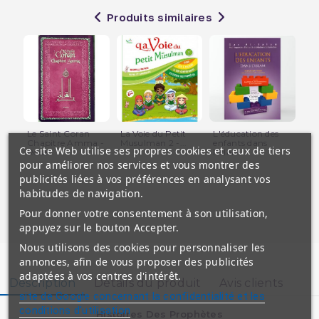
Produits similaires
Le Saint Coran
La Voie du Petit
L'éducation des
La 
Chapitre Amma -
Musulman 2 -...
enfants dans
Mu
Ce site Web utilise ses propres cookies et ceux de tiers
Rose...
l'islam...
Bla
pour améliorer nos services et vous montrer des
publicités liées à vos préférences en analysant vos
habitudes de navigation.
Pour donner votre consentement à son utilisation,
appuyez sur le bouton Accepter.
Nous utilisons des cookies pour personnaliser les
annonces, afin de vous proposer des publicités
adaptées à vos centres d'intérêt.
Description
Détails du produit
Avis clients
site de Google concernant la confidentialité et les
conditions d'utilisation
Histoires Des Prophètes