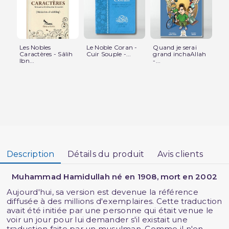
Les Nobles
Le Noble Coran -
Quand je serai
Le
Caractères - Sâlih
Cuir Souple -...
grand inchaAllah
Lux
Ibn...
-...
Description
Détails du produit
Avis clients
Muhammad Hamidullah né en 1908, mort en 2002
Aujourd'hui, sa version est devenue la référence
diffusée à des millions d'exemplaires. Cette traduction
avait été initiée par une personne qui était venue le
voir un jour pour lui demander s'il existait une
traduction faite par un musulman. Comme il n'en