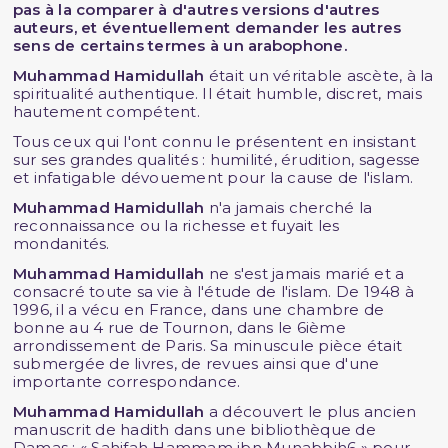
pas à la comparer à d'autres versions d'autres
auteurs, et éventuellement demander les autres
sens de certains termes à un arabophone.
Muhammad Hamidullah
était un véritable ascète, à la
spiritualité authentique. Il était humble, discret, mais
hautement compétent.
Tous ceux qui l'ont connu le présentent en insistant
sur ses grandes qualités : humilité, érudition, sagesse
et infatigable dévouement pour la cause de l'islam.
Muhammad Hamidullah
n'a jamais cherché la
reconnaissance ou la richesse et fuyait les
mondanités.
Muhammad Hamidullah
ne s'est jamais marié et a
consacré toute sa vie à l'étude de l'islam. De 1948 à
1996, il a vécu en France, dans une chambre de
bonne au 4 rue de Tournon, dans le 6ième
arrondissement de Paris. Sa minuscule pièce était
submergée de livres, de revues ainsi que d'une
importante correspondance.
Muhammad Hamidullah
a découvert le plus ancien
manuscrit de hadith dans une bibliothèque de
Damas : « Sahifah Hammam ibn Munabbih6 » pour