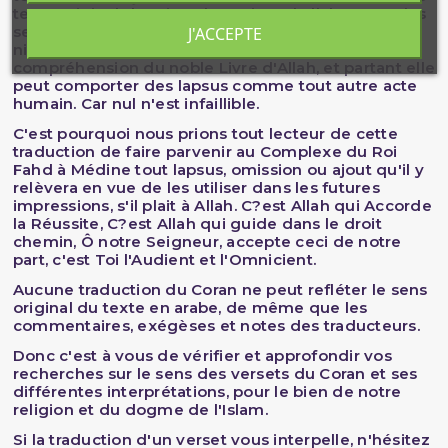
texte original du miraculeux Livre d'Allah, et que les
sens exprimés dans la traduction sont le reflet du
J'ACCEPTE
niveau atteint par le traducteur dans la
compréhension du noble Livre d'Allah, et partant elle
peut comporter des lapsus comme tout autre acte
humain. Car nul n'est infaillible.
C'est pourquoi nous prions tout lecteur de cette
traduction de faire parvenir au Complexe du Roi
Fahd à Médine tout lapsus, omission ou ajout qu'il y
relèvera en vue de les utiliser dans les futures
impressions, s'il plait à Allah. C?est Allah qui Accorde
la Réussite, C?est Allah qui guide dans le droit
chemin, Ô notre Seigneur, accepte ceci de notre
part, c'est Toi l'Audient et l'Omnicient.
Aucune traduction du Coran ne peut refléter le sens
original du texte en arabe, de même que les
commentaires, exégèses et notes des traducteurs.
Donc c'est à vous de vérifier et approfondir vos
recherches sur le sens des versets du Coran et ses
différentes interprétations, pour le bien de notre
religion et du dogme de l'Islam.
Si la traduction d'un verset vous interpelle, n'hésitez