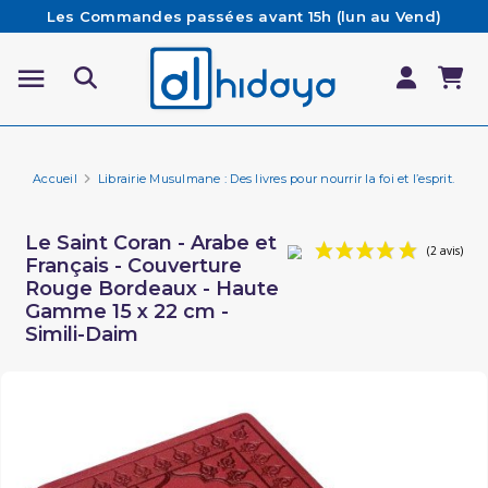
Les Commandes passées avant 15h (lun au Vend)
sont préparées et expédiées le jour même
Besoin d'aide ? Retrouvez notre FAQ
Livraison offerte à partir de 65€ d'achat*
Accueil
Librairie Musulmane : Des livres pour nourrir la foi et l’esprit.
Le
Le Saint Coran - Arabe et
Français - Couverture
Rouge Bordeaux - Haute
Gamme 15 x 22 cm -
Simili-Daim