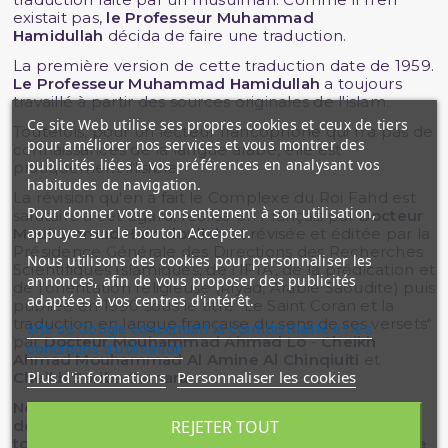
existait pas,
le Professeur Muhammad
Hamidullah
décida de faire une traduction.
La première version de cette traduction date de 1959.
Le Professeur Muhammad Hamidullah
a toujours
travaillé à partir des sources originales de l'islam.
Ce site Web utilise ses propres cookies et ceux de tiers
Toutefois, pour un lecteur francophone qui n'a pas de
pour améliorer nos services et vous montrer des
connaissances de la langue arabe, elle est
publicités liées à vos préférences en analysant vos
pratiquement illisible.
habitudes de navigation.
La révision qu'en a fait le Complexe du Roi Fahd est
Pour donner votre consentement à son utilisation,
salutaire à cet égard, réalisé en Français par
Docteur
appuyez sur le bouton Accepter.
Mouhammad Hamidoullah
et révisée et éditée par la
Présidence Générale des Directions des Recherches
Nous utilisons des cookies pour personnaliser les
Scientifiques Islamiques, de l'IFTA, de la prédication et
annonces, afin de vous proposer des publicités
de l'orientation religieuse (Riyad, Arabie Saoudite) puis
adaptées à vos centres d'intérêt.
publiée en 1990 sous le titre "Le Saint Coran et la
traduction en langue française du sens de ses versets"
site de Google concernant la confidentialité et les
par
Docteur Mouhammad Ahmad Lo
-
Cheikh
conditions d'utilisation
Ahmad Mouhammad Al Amine Al Chinqiuiti
et
Plus d'informations
Personnaliser les cookies
Cheikh Soriba Camara
.
Nous sommes conscients du fait que la traduction
REJETER TOUT
des sens du Coran, quel que soit sa minutie est
toujours en deçà des sens sublimes indiqué dans le