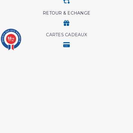
RETOUR & ECHANGE
CARTES CADEAUX
9.6
/10
3771 avis
MODES DE PAIEMENT
Retrouvez nos autres produits
Tout savoir sur le hajj et la
Ainsi etait le messager
omra
d'allah
L'Islam Est La Sunnah Et
Lecon de tawhid
La Sunnah Est L'Islam
Les maladies du coeur
L authentique de l
islam
exégèse d ibn kathîr
L essentiel de la vie du
Livre boulough al maram
prophète