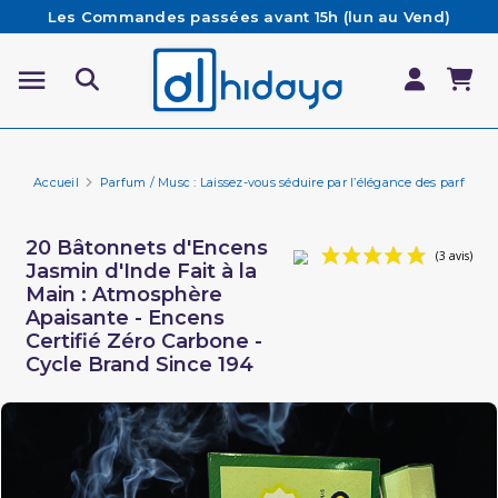
Les Commandes passées avant 15h (lun au Vend)
sont préparées et expédiées le jour même
Besoin d'aide ? Retrouvez notre FAQ
Livraison offerte à partir de 65€ d'achat*
Accueil
Parfum / Musc : Laissez-vous séduire par l’élégance des parfums 
20 Bâtonnets d'Encens
Jasmin d'Inde Fait à la
Main : Atmosphère
Apaisante - Encens
Certifié Zéro Carbone -
Cycle Brand Since 194