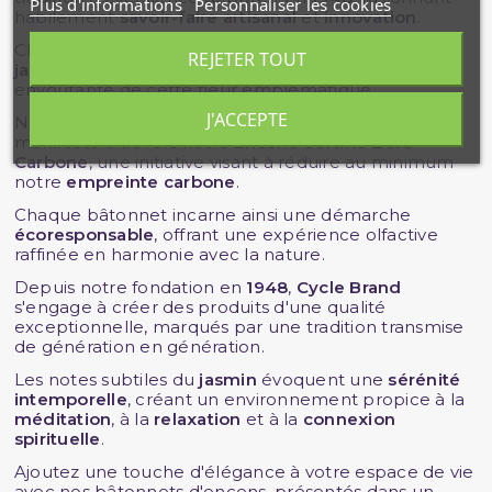
Plus d'informations
Personnaliser les cookies
habilement
savoir-faire artisanal
et
innovation
.
Chaque bâtonnet d'encens révèle l'essence du
REJETER TOUT
jasmin indien
, capturant la fragrance délicate et
envoûtante de cette fleur emblématique.
J'ACCEPTE
Notre engagement envers l'environnement est
manifeste à travers notre
Encens Certifié Zéro
Carbone
, une initiative visant à réduire au minimum
notre
empreinte carbone
.
Chaque bâtonnet incarne ainsi une démarche
écoresponsable
, offrant une expérience olfactive
raffinée en harmonie avec la nature.
Depuis notre fondation en
1948
,
Cycle Brand
s'engage à créer des produits d'une qualité
exceptionnelle, marqués par une tradition transmise
de génération en génération.
Les notes subtiles du
jasmin
évoquent une
sérénité
intemporelle
, créant un environnement propice à la
méditation
, à la
relaxation
et à la
connexion
spirituelle
.
Ajoutez une touche d'élégance à votre espace de vie
avec nos bâtonnets d'encens, présentés dans un