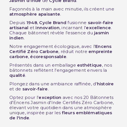
Jasmin d'Inde
de
Cycle Brand
.
Façonnés à la main avec minutie, ils créent une
atmosphère apaisante
.
Depuis
1948
,
Cycle Brand
fusionne
savoir-faire
artisanal
et
innovation
, incarnant l'
excellence
.
Chaque bâtonnet révèle l'essence du
jasmin
indien
.
Notre engagement écologique, avec l'
Encens
Certifié Zéro Carbone
, réduit notre
empreinte
carbone
,
écoresponsable
.
Présentés dans un emballage
esthétique
, nos
bâtonnets reflètent l'engagement envers la
qualité
.
Plongez dans une ambiance raffinée, d'
histoire
et de
savoir-faire
.
Optez pour l'
exception
avec nos 20 Bâtonnets
d'Encens Jasmin d'Inde Certifiés Zéro Carbone,
élevant votre quotidien dans une atmosphère
unique, inspirée par les
fleurs emblématiques
de l'Inde
.