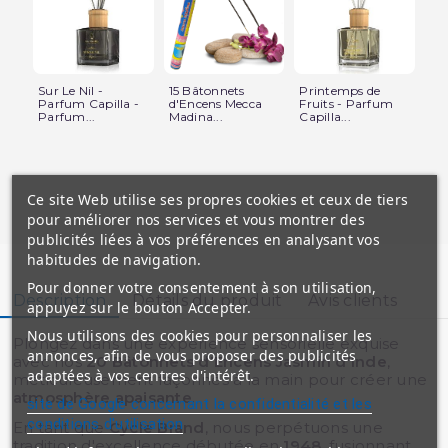
Sur Le Nil -
15 Bâtonnets
Printemps de
20
Parfum Capilla -
d'Encens Mecca
Fruits - Parfum
d'
Parfum...
Madina...
Capilla...
d'I
Ce site Web utilise ses propres cookies et ceux de tiers
pour améliorer nos services et vous montrer des
publicités liées à vos préférences en analysant vos
habitudes de navigation.
Pour donner votre consentement à son utilisation,
Description
Détails du produit
Avis clients
appuyez sur le bouton Accepter.
Nous utilisons des cookies pour personnaliser les
Plongez dans une expérience sensorielle exquise
annonces, afin de vous proposer des publicités
avec nos
20 Bâtonnets d'Encens Jasmin d'Inde
,
adaptées à vos centres d'intérêt.
méticuleusement façonnés à la main pour créer une
atmosphère apaisante
.
site de Google concernant la confidentialité et les
conditions d'utilisation
En tant que
Cycle Brand
, nous perpétuons une
tradition d'excellence débutée en
1948
, fusionnant