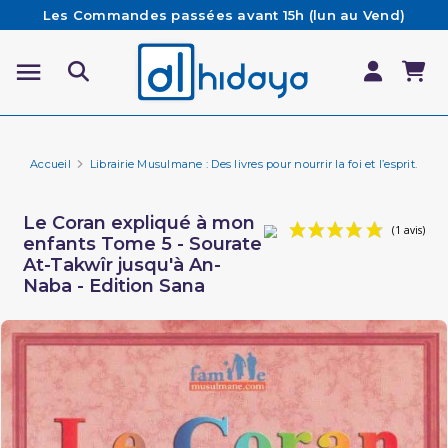
Les Commandes passées avant 15h (lun au Vend)
sont préparées et expédiées le jour même
Besoin d'aide ? Retrouvez notre FAQ
Livraison offerte à partir de 65€ d'achat*
Accueil
Librairie Musulmane : Des livres pour nourrir la foi et l’esprit.
Fa
Le Coran expliqué à mon
enfants Tome 5 - Sourate
At-Takwîr jusqu'à An-
Naba - Edition Sana