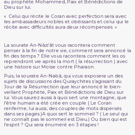
au prophète Mohammed, Paix et Bénédictions de
Dieu sur lui.
« Celui qui récite le Coran avec perfection sera avec
les ambassadeurs nobles et obéissants et celui qui le
récite avec difficultés aura deux récompenses. »
La sourate An-Nâzi’ât vous racontera comment
penser à la fin de notre vie, comment sera annoncé la
fin des temps ? Elle vous racontera comment les os
reprendront vie après la mort ( la résurrection ) avec
une histoire sur Moïse contre Pharaon.
Puis, la sourate An-Nabâ, qui vous exposera un des
sujets de discussions des Quraychites s’agissant du
Jour de la Résurrection que leur annoncé le bien-
veillant Prophète, Paix et Bénédictions de Dieu sur
lui. Vous saurez aussi à quoi sert une montagne, que
l’être humain a été crée en couple ( Le Coran
renferme, lui aussi, des couples de mots dispersés
dans ses pages.)A quoi sert le sommeil ? ( Le seul qui
ne connaît pas le sommeil est Dieu.) Ou bien qui est
l’esprit ? Qui sera énuméré en 3 étapes !