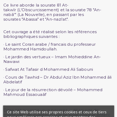
Ce livre aborde la sourate 81 At-
takwîr (L'Obscurcissement) et la sourate 78 "An-
nabâ'" (La Nouvelle), en passant par les
sourates "Abassa" et "An-nazi'at".
Cet ouvrage a été réalisé selon les références
bibliographiques suivantes :
· Le saint Coran arabe / francais du professeur
Mohammed Hamidoullah.
· Le jardin des vertueux – Imam Mohieddine An-
Nawawi
· Safwat At Tafasir d Mohammed Ali Sabouni
· Cours de Tawhid – Dr Abdul Aziz Ibn Mohammed âli
Abdelatif
· Le jour de la résurrection dévoilé – Mohammed
Mahmoud Essaouaâf
Dans cet ouvrage vous pourrez y découvrir de
Ce site Web utilise ses propres cookies et ceux de tiers
multitudes de questions que se pose chaque enfant