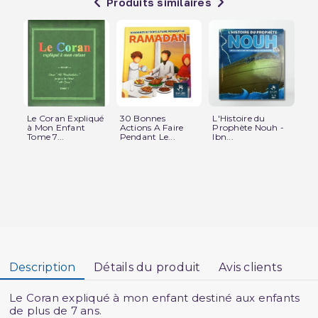
Produits similaires
Le Coran Expliqué
30 Bonnes
L'Histoire du
Le
à Mon Enfant
Actions A Faire
Prophète Nouh -
dan
Tome 7...
Pendant Le...
Ibn...
Description
Détails du produit
Avis clients
Le Coran expliqué à mon enfant destiné aux enfants
de plus de 7 ans.