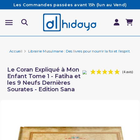
Les Commandes passées avant 15h (lun au Vend)
sont préparées et expédiées le jour même
Besoin d'aide ? Retrouvez notre FAQ
Livraison offerte à partir de 65€ d'achat*
Accueil
Librairie Musulmane : Des livres pour nourrir la foi et l’esprit.
Fa
Le Coran Expliqué à Mon
Enfant Tome 1 - Fatiha et
les 9 Neufs Dernières
Sourates - Edition Sana