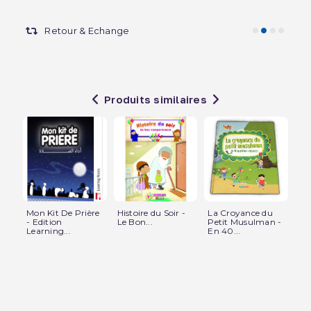
Retour & Echange
Produits similaires
Mon Kit De Prière
Histoire du Soir -
La Croyance du
J'
- Edition
Le Bon...
Petit Musulman -
L'
Learning...
En 40...
+ U