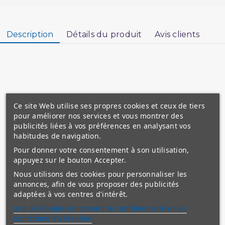
Description
Détails du produit
Avis clients
Ce site Web utilise ses propres cookies et ceux de tiers
pour améliorer nos services et vous montrer des
Cet ouvrage a été réalisé selon les références
publicités liées à vos préférences en analysant vos
suivantes
habitudes de navigation.
Le Saint Coran arabe / francais du professeur
Pour donner votre consentement à son utilisation,
Mohammed Hamidoullah.
appuyez sur le bouton Accepter.
Tafsir Ibn Kathir Joz’ Amma.
Nous utilisons des cookies pour personnaliser les
Safwat At Tafasir d Mohammed Ali Sabouni.
annonces, afin de vous proposer des publicités
adaptées à vos centres d'intérêt.
site de Google concernant la confidentialité et les
conditions d'utilisation