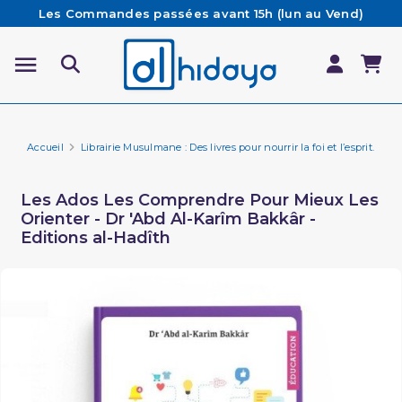
Les Commandes passées avant 15h (lun au Vend)
sont préparées et expédiées le jour même
Besoin d'aide ? Retrouvez notre FAQ
Livraison offerte à partir de 65€ d'achat*
Accueil
Librairie Musulmane : Des livres pour nourrir la foi et l’esprit.
Fa
Les Ados Les Comprendre Pour Mieux Les
Orienter - Dr 'Abd Al-Karîm Bakkâr -
Editions al-Hadîth