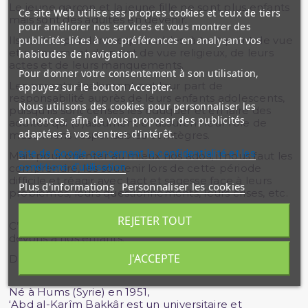
Le jeune garçon et la jeune fille ne sont plus enfants
Ce site Web utilise ses propres cookies et ceux de tiers
mais sont des adultes en devenir.
pour améliorer nos services et vous montrer des
publicités liées à vos préférences en analysant vos
Ils sont cependant responsables, à tout point de vue
et notamment du point de vue religieux, de leurs
habitudes de navigation.
actes et de leurs manquements.
Pour donner votre consentement à son utilisation,
Les parents également ont leur part de
appuyez sur le bouton Accepter.
responsabilité auprès de leurs enfants adolescents,
Nous utilisons des cookies pour personnaliser les
puisqu’ils sont censés les éduquer et en faire des
annonces, afin de vous proposer des publicités
adultes qui (s’)assument et assurent leur rôle de
adaptées à vos centres d'intérêt.
musulmans responsables et intègres.
site de Google concernant la confidentialité et les
Mais pour orienter au mieux nos ados, il nous faut les
conditions d'utilisation
comprendre, les soutenir lors de cette période
difficile et réagir avec tact et sagesse face à leurs
Plus d'informations
Personnaliser les cookies
problèmes, leurs questionnements, leurs crises, etc.
REJETER TOUT
C’est une part importante de l’éducation que nous
devons à nos enfants.
J'ACCEPTE
Dr ‘Abd al-Karîm Bakkâr :
Né à Hums (Syrie) en 1951,
‘Abd al-Karîm Bakkâr est un universitaire et