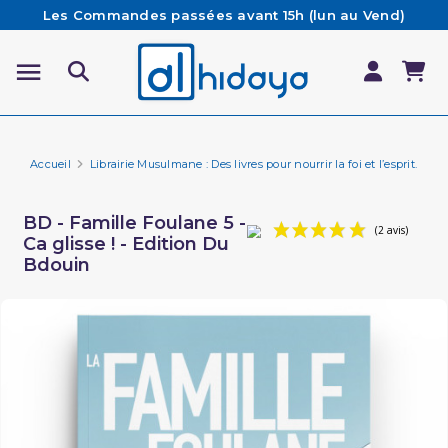
Les Commandes passées avant 15h (lun au Vend)
sont préparées et expédiées le jour même
Besoin d'aide ? Retrouvez notre FAQ
Livraison offerte à partir de 65€ d'achat*
Accueil
Librairie Musulmane : Des livres pour nourrir la foi et l’esprit.
Fa
BD - Famille Foulane 5 -
Ca glisse ! - Edition Du
Bdouin
(