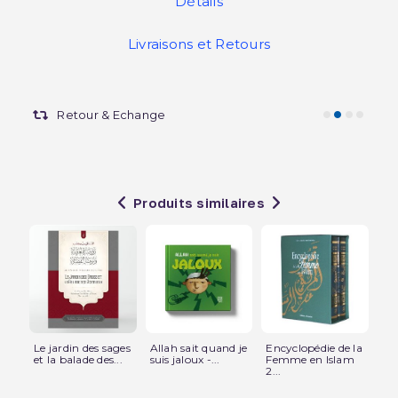
Détails
Livraisons et Retours
Retour & Echange
Produits similaires
Le jardin des sages
Allah sait quand je
Encyclopédie de la
Mo
et la balade des...
suis jaloux -...
Femme en Islam
Le
2...
dan