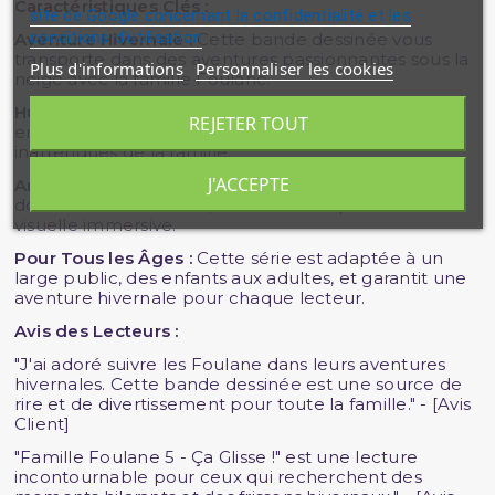
Caractéristiques Clés :
site de Google concernant la confidentialité et les
conditions d'utilisation
Aventure Hivernale :
Cette bande dessinée vous
transporte dans des aventures passionnantes sous la
Plus d'informations
Personnaliser les cookies
neige avec la famille Foulane.
Humour et Frissons :
Préparez-vous à rire aux éclats
REJETER TOUT
en suivant les péripéties comiques et les glissades
inattendues de la famille.
J'ACCEPTE
Art Visuel de Qualité :
Les illustrations détaillées
donnent vie à l'histoire, créant une expérience
visuelle immersive.
Pour Tous les Âges :
Cette série est adaptée à un
large public, des enfants aux adultes, et garantit une
aventure hivernale pour chaque lecteur.
Avis des Lecteurs :
"J'ai adoré suivre les Foulane dans leurs aventures
hivernales. Cette bande dessinée est une source de
rire et de divertissement pour toute la famille." - [Avis
Client]
"Famille Foulane 5 - Ça Glisse !" est une lecture
incontournable pour ceux qui recherchent des