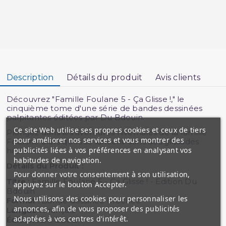
Description
Détails du produit
Avis clients
Découvrez "Famille Foulane 5 - Ça Glisse !," le
cinquième tome d'une série de bandes dessinées
palpitantes éditées par Du Bdouin.
Ce site Web utilise ses propres cookies et ceux de tiers
Plongez dans les aventures hivernales de la famille
pour améliorer nos services et vous montrer des
Foulane alors qu'ils se lancent dans des glissades
publicités liées à vos préférences en analysant vos
hilarantes.
habitudes de navigation.
Détails du Produit :
Pour donner votre consentement à son utilisation,
Titre :
Famille Foulane 5 - Ça Glisse ! - Edition Du
appuyez sur le bouton Accepter.
Bdouin
Nous utilisons des cookies pour personnaliser les
Format :
Bande dessinée brochée
annonces, afin de vous proposer des publicités
Langue :
Français
adaptées à vos centres d'intérêt.
Édition :
Du Bdouin