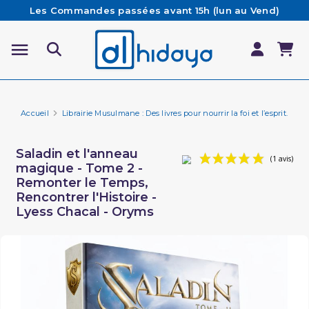
Les Commandes passées avant 15h (lun au Vend)
sont préparées et expédiées le jour même
Besoin d'aide ? Retrouvez notre FAQ
Livraison offerte à partir de 65€ d'achat*
Accueil
Librairie Musulmane : Des livres pour nourrir la foi et l’esprit.
Fa
Saladin et l'anneau
magique - Tome 2 -
Remonter le Temps,
Rencontrer l'Histoire -
Lyess Chacal - Oryms