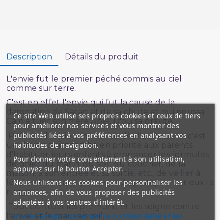
Description
Détails du produit
L'envie fut le premier péché commis au ciel
comme sur terre.
C'est en effet l'envie qui fut la cause de la
damnation de Satan et de sa chute et qui poussa
Ce site Web utilise ses propres cookies et ceux de tiers
Cain à tuer son frère Abel. D'où sa gravité.
pour améliorer nos services et vous montrer des
publicités liées à vos préférences en analysant vos
Prévenir l'envie commence dès l'enfance et c'est
habitudes de navigation.
un devoir qui incombe en priorité aux parents
d'habituer leurs enfants à prononcer les formules
Pour donner votre consentement à son utilisation,
de dhikr du matin, du soir, du coucher, de la
appuyez sur le bouton Accepter.
maison, à son entrée et sa sortie, etc., de veiller à
Nous utilisons des cookies pour personnaliser les
leur assiduité aux prières et de pratiquer sur eux la
ruqya.
annonces, afin de vous proposer des publicités
adaptées à vos centres d'intérêt.
Tout ce rituel les prémunit et les soigne contre
l'envie et le mauvais œil.
site de Google concernant la confidentialité et les