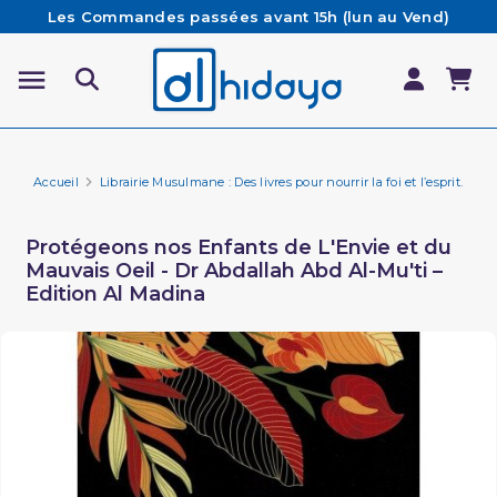
Les Commandes passées avant 15h (lun au Vend)
sont préparées et expédiées le jour même
Besoin d'aide ? Retrouvez notre FAQ
Livraison offerte à partir de 65€ d'achat*
Accueil
Librairie Musulmane : Des livres pour nourrir la foi et l’esprit.
Fa
Protégeons nos Enfants de L'Envie et du
Mauvais Oeil - Dr Abdallah Abd Al-Mu'ti –
Edition Al Madina