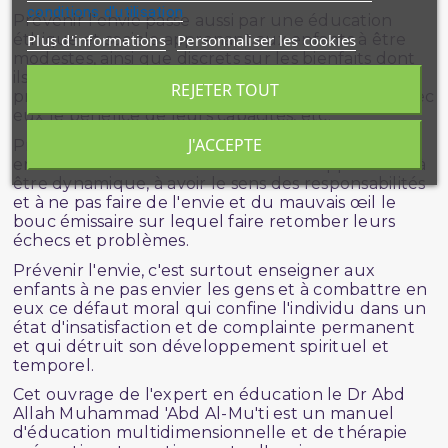
conditions d'utilisation
Prévenir l'envie passe aussi par une éducation
Plus d'informations
Personnaliser les cookies
éthique et sociale apprenant aux enfants à être
modestes, ainsi que discrets sur les bienfaits dont
ils jouissent, à saluer leurs camarades, à faire
REJETER TOUT
preuve de générosité à leur égard, à partager avec
eux le bénéfice de leurs capacités, etc.
J'ACCEPTE
Prévenir l'envie, c'est implanter dans le cour des
enfants la confiance en Allah et leur apprendre : à
être dynamique, à avoir le sens des responsabilités
et à ne pas faire de l'envie et du mauvais œil le
bouc émissaire sur lequel faire retomber leurs
échecs et problèmes.
Prévenir l'envie, c'est surtout enseigner aux
enfants à ne pas envier les gens et à combattre en
eux ce défaut moral qui confine l'individu dans un
état d'insatisfaction et de complainte permanent
et qui détruit son développement spirituel et
temporel.
Cet ouvrage de l'expert en éducation le Dr Abd
Allah Muhammad 'Abd Al-Mu'ti est un manuel
d'éducation multidimensionnelle et de thérapie