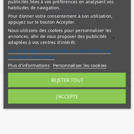
Détails
publicités liées à vos préférences en analysant vos
habitudes de navigation.
Livraisons et Retours
Pour donner votre consentement à son utilisation,
appuyez sur le bouton Accepter.
Nous utilisons des cookies pour personnaliser les
annonces, afin de vous proposer des publicités
Retour & Echange
adaptées à vos centres d'intérêt.
site de Google concernant la confidentialité et les
conditions d'utilisation
Plus d'informations
Personnaliser les cookies
REJETER TOUT
J'ACCEPTE