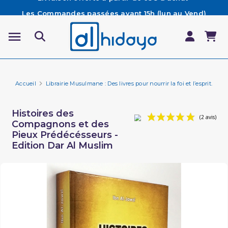
Les Commandes passées avant 15h (lun au Vend)
sont préparées et expédiées le jour même
Besoin d'aide ? Retrouvez notre FAQ
Livraison offerte à partir de 65€ d'achat*
Accueil
Librairie Musulmane : Des livres pour nourrir la foi et l’esprit.
Hi
Histoires des
Compagnons et des
Pieux Prédécésseurs -
Edition Dar Al Muslim