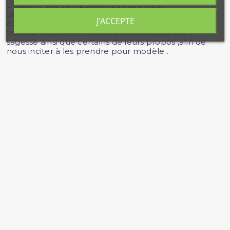
L'histoire des compagnons et des pieux-
prédécesseurs c'est plus de 100 personnalités qui
J'ACCEPTE
évoquent leurs vertus ,leurs adorations et leurs bons
traits de caractère . Ils mentionnent aussi leurs
sagesse ainsi que certains de leurs propos ,afin de
nous inciter à les prendre pour modèle .