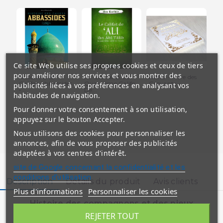
Ce site Web utilise ses propres cookies et ceux de tiers
pour améliorer nos services et vous montrer des
Histoire Des
Ali Ibn Talib, Le
Aisha - Mère des
Co
Califes Abbassides
Quatrième Calife
Croyants -...
Rés
publicités liées à vos préférences en analysant vos
-...
De...
Lyb
habitudes de navigation.
Pour donner votre consentement à son utilisation,
appuyez sur le bouton Accepter.
Nous utilisons des cookies pour personnaliser les
annonces, afin de vous proposer des publicités
adaptées à vos centres d'intérêt.
site de Google concernant la confidentialité et les
conditions d'utilisation
Description
Détails du produit
Avis clients
Plus d'informations
Personnaliser les cookies
Histoire des compagnons et des pieux
prédecesseurs
REJETER TOUT