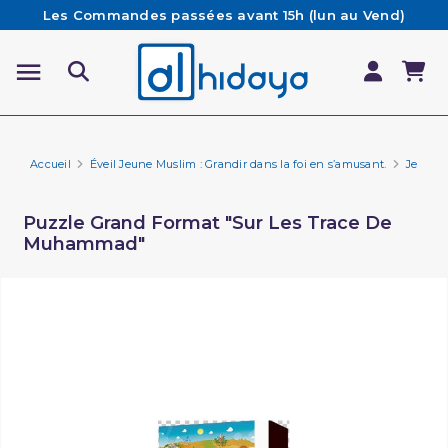
Les Commandes passées avant 15h (lun au Vend)
sont préparées et expédiées le jour même
Besoin d'aide ? Retrouvez notre FAQ
Livraison offerte à partir de 65€ d'achat*
Accueil
Éveil Jeune Muslim : Grandir dans la foi en s’amusant.
Jeux p
Puzzle Grand Format "Sur Les Trace De
Muhammad"