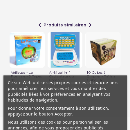
Produits similaires
Veilleuse - La
Al-Muallim 1
10 Cubes à
Mé
Pomme - 3 Types
Ordinateur du
Empiler - Ta'lim
An
de...
Coran et...
Cube - A...
de
Ce site Web utilise ses propres cookies et ceux de tiers
pour améliorer nos services et vous montrer des
publicités liées à vos préférences en analysant vos
habitudes de navigation.
Pour donner votre consentement à son utilisation,
appuyez sur le bouton Accepter.
Nous utilisons des cookies pour personnaliser les
annonces, afin de vous proposer des publicités