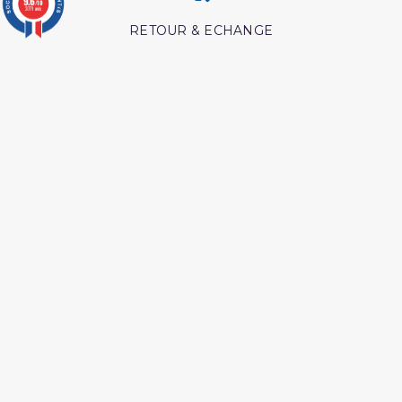
9.6
/10
3771 avis
RETOUR & ECHANGE
CARTES CADEAUX
MODES DE PAIEMENT
Retrouvez nos autres produits
Interpretation islamique
Lecon de tawhid
des reves
Les meditation ibn al
Coran tawbah coffret
qayyim
Livre comment appeler à
Les pensees precieuses
allah
ibn al jawzi
Les droits des croyantes
Livre boulough al maram
Coran tafsir ibn kathir
L authentique de l
exégèse d ibn kathîr