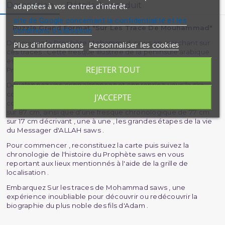
Description
Détails du produit
adaptées à vos centres d'intérêt.
site de Google concernant la confidentialité et les
Puzzle Grand Format "Sur Les Trace De Mouhammad"
conditions d'utilisation
Découvrez le Prophète Mohammad saws en marchant sur
Plus d'informations
Personnaliser les cookies
ces traces . Cette fresque illustrée de la péninsule arabique
est une synthèse des principaux évènements de la vie du
REJETER TOUT
Prophète Mohammad saws .
Développez vos connaissances et appropriez-vous la sira
comme jamais auparavant avec cette ?uvre ludique
J'ACCEPTE
composée d'un puzzle de quarante pièces mesurant 58cm
sur 87 cm, ainsi que d'une fresque chronologique de 77 cm
sur 17 cm décrivant , une à une , les grandes étapes de la vie
du Messager d'ALLAH saws .
Pour commencer , reconstituez la carte puis suivez la
chronologie de l'histoire du Prophète saws en vous
reportant aux lieux mentionnés à l'aide de la grille de
localisation .
Embarquez Sur les traces de Mohammad saws , une
expérience inoubliable pour découvrir ou redécouvrir la
biographie du plus noble des fils d'Adam .