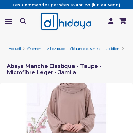
Les Commandes passées avant 15h (lun au Vend)
sont préparées et expédiées le jour même
Besoin d'aide ? Retrouvez notre FAQ
Livraison offerte à partir de 65€ d'achat*
Accueil
Vêtements : Alliez pudeur, élégance et style au quotidien.
Vêt
Abaya Manche Elastique - Taupe -
Microfibre Léger - Jamila