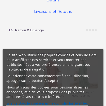
Détails
Livraisons et Retours
Retour & Echange
Produits similaires
Ce site Web utilise ses propres cookies et ceux de tiers
pour améliorer nos services et vous montrer des
publicités liées à vos préférences en analysant vos
habitudes de navigation.
Pour donner votre consentement à son utilisation,
appuyez sur le bouton Accepter.
Nous utilisons des cookies pour personnaliser les
annonces, afin de vous proposer des publicités
Khimar 2 Voiles -
Abaya Papillon -
JIlbab - Royal - 1
JIl
Vert Sapin -...
Terracotta - Royal
Pièce - Jamila
Bei
adaptées à vos centres d'intérêt.
-...
Mic
site de Google concernant la confidentialité et les