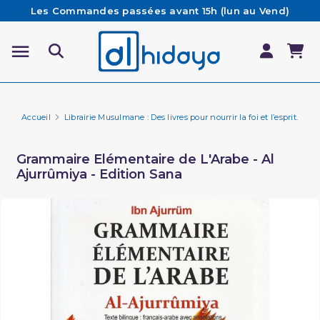
Les Commandes passées avant 15h (lun au Vend)
sont préparées et expédiées le jour même
Besoin d'aide ? Retrouvez notre FAQ
Livraison offerte à partir de 65€ d'achat*
Accueil
Librairie Musulmane : Des livres pour nourrir la foi et l’esprit.
Ap
Grammaire Elémentaire de L'Arabe - Al
Ajurrûmiya - Edition Sana