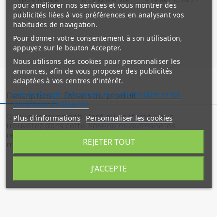
pour améliorer nos services et vous montrer des
grammaire et
-...
Al...
Alp
Juz...
publicités liées à vos préférences en analysant vos
habitudes de navigation.
Pour donner votre consentement à son utilisation,
appuyez sur le bouton Accepter.
Nous utilisons des cookies pour personnaliser les
annonces, afin de vous proposer des publicités
adaptées à vos centres d'intérêt.
site de Google concernant la confidentialité et les
Description
Détails du produit
conditions d'utilisation
Que vous soyez débutant ou confirmé, vous
Plus d'informations
Personnaliser les cookies
trouverez dans cette
librairie musulmane
les
ressources nécessaires pour progresser en
arabe
et
REJETER TOUT
maîtriser sa
grammaire
.
J'ACCEPTE