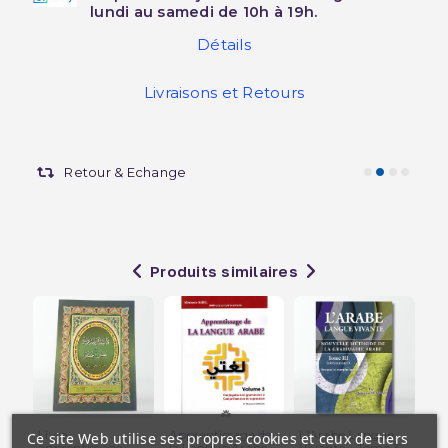
lundi au samedi de 10h à 19h.
Détails
Livraisons et Retours
Retour & Echange
Produits similaires
Livre
Apprentissage de
L'Arabe Langue
Mé
Ce site Web utilise ses propres cookies et ceux de tiers
apprentissage
la Langue Arabe
Vivante - Tome 3 -
Plu