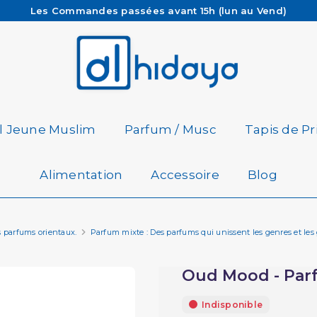
Les Commandes passées avant 15h (lun au Vend)
sont préparées et expédiées le jour même
Besoin d'aide ? Retrouvez notre FAQ
Livraison offerte à partir de 65€ d'achat*
il Jeune Muslim
Parfum / Musc
Tapis de Pr
Alimentation
Accessoire
Blog
s parfums orientaux.
Parfum mixte : Des parfums qui unissent les genres et les 
Oud Mood - Parf
Indisponible