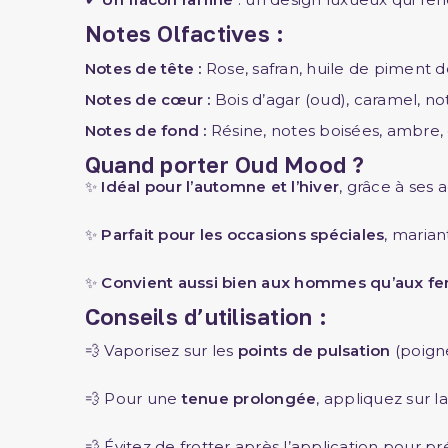
Notes Olfactives :
Notes de tête :
Rose, safran, huile de piment 
Notes de cœur :
Bois d’agar (oud), caramel, not
Notes de fond :
Résine, notes boisées, ambre,
Quand porter Oud Mood ?
✨
Idéal pour l’automne et l’hiver
, grâce à ses
✨
Parfait pour les occasions spéciales
, marian
✨
Convient aussi bien aux hommes qu’aux 
Conseils d’utilisation :
💨 Vaporisez sur les
points de pulsation
(poigne
💨 Pour une
tenue prolongée
, appliquez sur 
💨 Évitez de frotter après l’application pour p