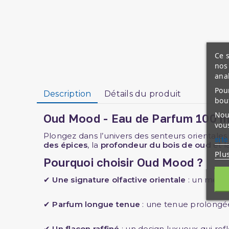
Ce s
nos 
ana
Pour
Description
Détails du produit
bou
Nous
Oud Mood - Eau de Parfum 100 ml
vous
Plongez dans l’univers des senteurs orientale
site
des épices
, la
profondeur du bois de oud
et l
Plu
Pourquoi choisir Oud Mood ?
✔
Une signature olfactive orientale
: un méla
✔
Parfum longue tenue
: une tenue prolongée 
✔
Un flacon raffiné
: un design luxueux qui ref