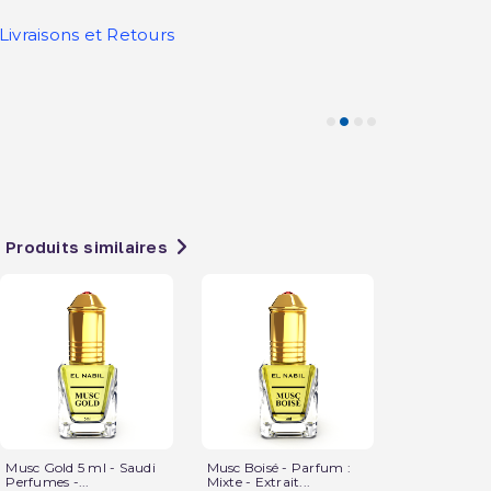
Livraisons et Retours
Produits similaires
Musc Gold 5 ml - Saudi
Musc Boisé - Parfum :
Musc Muscat
Perfumes -...
Mixte - Extrait...
Mixte -...