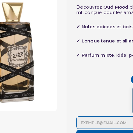
Découvrez
Oud Mood
d
ml
, conçue pour les am
✔
Notes épicées et boi
✔
Longue tenue et silla
✔
Parfum mixte
, idéal 