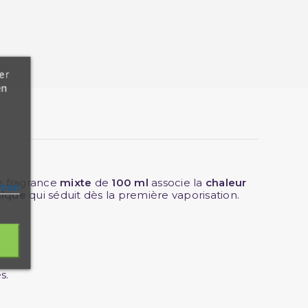
er
en
te fragrance
mixte
de
100 ml
associe la
chaleur
ation
nique
qui séduit dès la première vaporisation.
s.