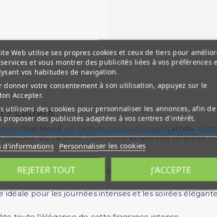
ite Web utilise ses propres cookies et ceux de tiers pour amélior
services et vous montrer des publicités liées à vos préférences 
lysant vos habitudes de navigation.
 donner votre consentement à son utilisation, appuyez sur le
ton Accepter.
 utilisons des cookies pour personnaliser les annonces, afin de
 - Lattafa
 proposer des publicités adaptées à vos centres d'intérêt.
s avec
Oud Mood
, un parfum captivant signé
Lattafa
. Cet
 de Google concernant la confidentialité et les conditions d'utilis
a
douceur du caramel
, créant une
empreinte olfactive u
s d'informations
Personnaliser les cookies
REJETER TOUT
J'ACCEPTE
nge sophistiqué de
notes épicées, boisées et ambrées
.
idéale pour les journées intenses et les soirées élégante
lète toute l’élégance de cette fragrance intense.