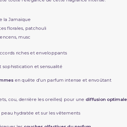
de la Jamaïque
es florales, patchouli
 encens, musc
 accords riches et enveloppants
t sophistication et sensualité
femmes
en quête d’un parfum intense et envoûtant
ts, cou, derrière les oreilles) pour une
diffusion optimal
la peau hydratée et sur les vêtements
réserver les
couches olfactives du parfum