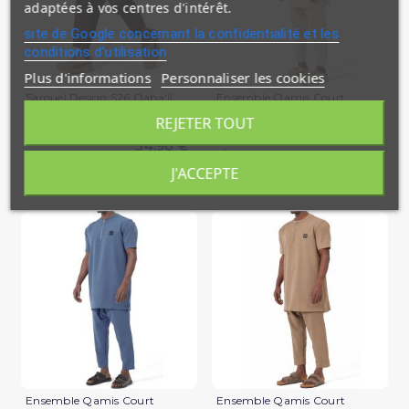
adaptées à vos centres d'intérêt.
site de Google concernant la confidentialité et les
conditions d'utilisation
Plus d'informations
Personnaliser les cookies
Sarouel Design S26 Qaba'il
Ensemble Qamis Court
Qabail Silent
REJETER TOUT
39,90 €
34,90 €
En stock
En stock
J'ACCEPTE
(1 avis)
Ensemble Qamis Court
Ensemble Qamis Court