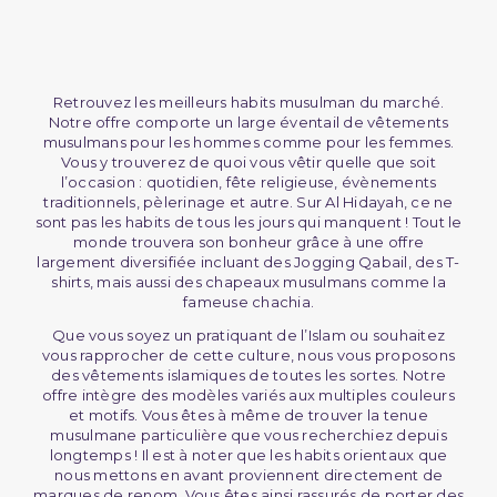
Retrouvez les meilleurs habits musulman du marché.
Notre offre comporte un large éventail de vêtements
musulmans pour les hommes comme pour les femmes.
Vous y trouverez de quoi vous vêtir quelle que soit
l’occasion : quotidien, fête religieuse, évènements
traditionnels, pèlerinage et autre. Sur Al Hidayah, ce ne
sont pas les habits de tous les jours qui manquent ! Tout le
monde trouvera son bonheur grâce à une offre
largement diversifiée incluant des Jogging Qabail, des T-
shirts, mais aussi des chapeaux musulmans comme la
fameuse chachia.
Que vous soyez un pratiquant de l’Islam ou souhaitez
vous rapprocher de cette culture, nous vous proposons
des vêtements islamiques de toutes les sortes. Notre
offre intègre des modèles variés aux multiples couleurs
et motifs. Vous êtes à même de trouver la tenue
musulmane particulière que vous recherchiez depuis
longtemps ! Il est à noter que les habits orientaux que
nous mettons en avant proviennent directement de
marques de renom. Vous êtes ainsi rassurés de porter des