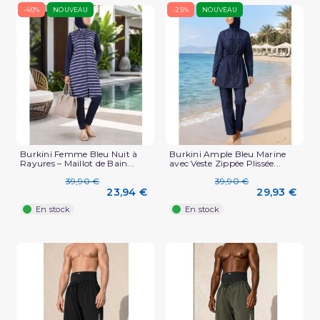
-40%
NOUVEAU
-25%
NOUVEAU
Burkini Femme Bleu Nuit à
Burkini Ample Bleu Marine
Rayures – Maillot de Bain...
avec Veste Zippée Plissée...
39,90 €
39,90 €
23,94 €
29,93 €
En stock
En stock