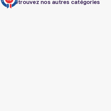
Retrouvez nos autres catégories
3771 avis
Miel de jujubier
Veilleuse coranique
Vêtements musulmans
Huile de nigelle ethiopie
Coran tajwid
Coran arabe
Tapis de prière
Coran francais
Eau zamzam
Livre jurisprudence islam
Musc sans alcool
Soin barbe homme
musulman
Livre histoire arabe
Livre hadith
Nourriture arabe
SUIVEZ AL HIDAYAH SUR

J'accepte les conditions générales et la
politique de confidentialité