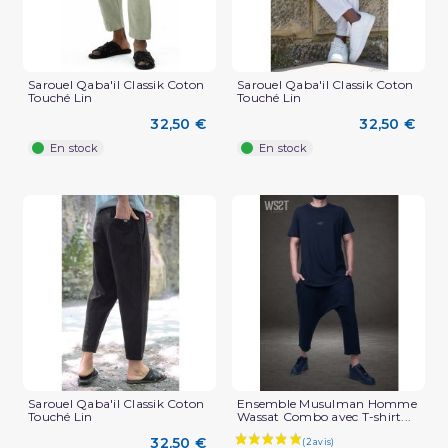
Sarouel Qaba'il Classik Coton
Sarouel Qaba'il Classik Coton
Touché Lin
Touché Lin
(2 avis)
32,50 €
32,50 €
En stock
En stock
Sarouel Qaba'il Classik Coton
Ensemble Musulman Homme
Touché Lin
Wassat Combo avec T-shirt...
32,50 €