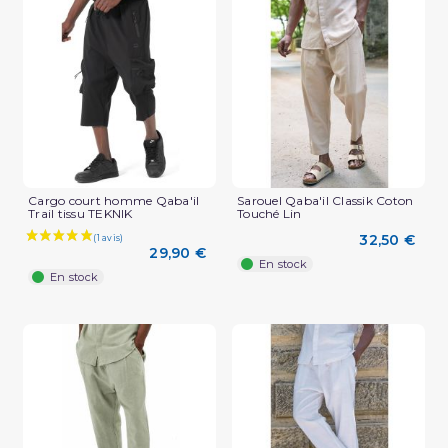
(2 avis)
Cargo court homme Qaba'il
Sarouel Qaba'il Classik Coton
Trail tissu TEKNIK
Touché Lin
32,50 €
29,90 €
En stock
En stock