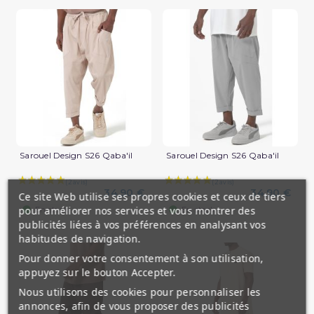
Sarouel Design S26 Qaba'il
Sarouel Design S26 Qaba'il
34,90 €
34,90 €
Ce site Web utilise ses propres cookies et ceux de tiers
(1 avis)
pour améliorer nos services et vous montrer des
En stock
En stock
publicités liées à vos préférences en analysant vos
habitudes de navigation.
Pour donner votre consentement à son utilisation,
appuyez sur le bouton Accepter.
Nous utilisons des cookies pour personnaliser les
annonces, afin de vous proposer des publicités